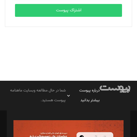
اشتراک پیوست
بابک نقاش
تحریریه
درباره پیوست
شما در حال مطالعه وبسایت ماهنامه
بیشتر بدانید
پیوست هستید.
صاحب امتیاز: موسسه پرسش (پویندگان راز ستاره شمال)
مدیر مسئول: محمدباقر اثنی‌عشری
سردبیر: مهرک محمودی