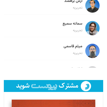
آرش برهمند
تحریریه
سمانه سمیع
تحریریه
میثم قاسمی
تحریریه
لیلا حنارود
تحریریه
فائزه فتحی رستمی
تحریریه