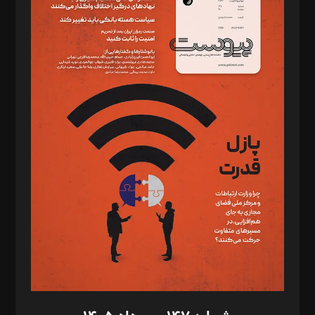
دبیر تحریریه: میثم قاسمی
د‌بیر ناداستان: سمانه سمیع
د‌بیر خدمت و تجارت: ابوالفضل رجبی
د‌بیر حقوق فناوری: حسام‌الدین ایپکچی
د‌بیر پیوست جهان: مینا پاکدل
د‌بیر تحریریه آنلاین: بابک نقاش
تحریریه‌: مجتبی محمود‌ی، آرش برهمند، یسنا امان‌پور، سروش کرمیان،
مصطفی مسجدی آرانی، ابوالفضل رجبی، زهرا فکرانه، فائزه فتحی
رستمی،مصطفی باستان
ویرایش: نگار استاد‌‌آقا
طراح یونیفرم: مجید توکلی
فیلمبرداری و عکاسی: امیر شفیعی، مانی لطفی زاده
گرافیک و صفحه‌آرایی: سید‌سبحان‌علی ثابت
مد‌یر توسعه تجاری: کامبیز برید‌
امور مالی: شاپور رهبری، محمد‌ کاظمی‌نیا
امور اد‌اری: راضیه محمود‌ی