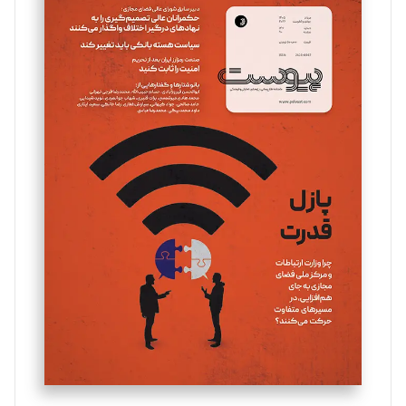
سروش کرمیان
تحریریه
مینا پاکدل
تحریریه
یسنا امان‌پور
تحریریه
ملینا جعفری
تحریریه
مصطفی مسجدی آرانی
تحریریه