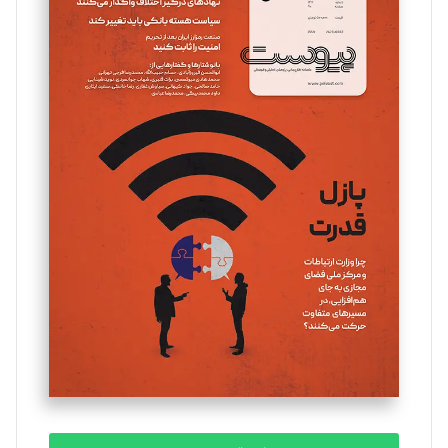
سروش کرمیان
تحریریه
مینا پاکدل
تحریریه
یسنا امان‌پور
تحریریه
ملینا جعفری
تحریریه
مصطفی مسجدی آرانی
تحریریه