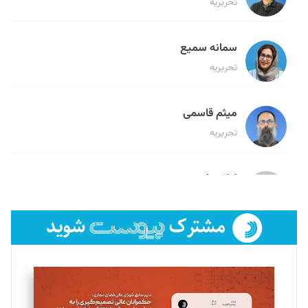
تحریریه
سمانه سمیع
تحریریه
میثم قاسمی
تحریریه
لیلا حنارود
تحریریه
فائزه فتحی رستمی
تحریریه