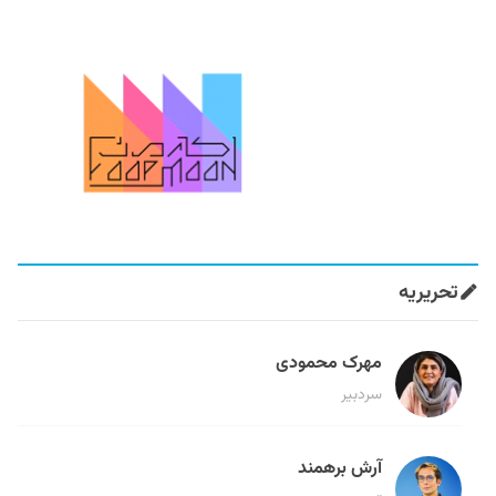
تحریریه
مهرک محمودی
سردبیر
آرش برهمند