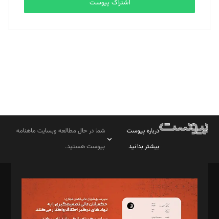
اشتراک پیوست
بابک نقاش
تحریریه
درباره پیوست
شما در حال مطالعه وبسایت ماهنامه
بیشتر بدانید
پیوست هستید.
صاحب امتیاز: موسسه پرسش (پویندگان راز ستاره شمال)
مدیر مسئول: محمدباقر اثنی‌عشری
سردبیر: مهرک محمودی
دبیر تحریریه: میثم قاسمی