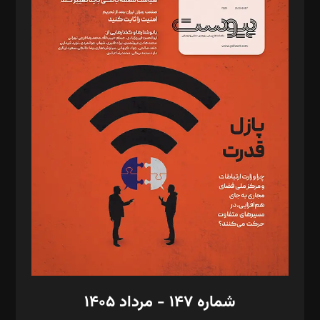
د‌بیر ناداستان: سمانه سمیع
د‌بیر خدمت و تجارت: ابوالفضل رجبی
د‌بیر حقوق فناوری: حسام‌الدین ایپکچی
د‌بیر پیوست جهان: مینا پاکدل
د‌بیر تحریریه آنلاین: بابک نقاش
تحریریه‌: مجتبی محمود‌ی، آرش برهمند، یسنا امان‌پور، سروش کرمیان،
مصطفی مسجدی آرانی، ابوالفضل رجبی، زهرا فکرانه، فائزه فتحی
رستمی،مصطفی باستان
ویرایش: نگار استاد‌‌آقا
طراح یونیفرم: مجید توکلی
فیلمبرداری و عکاسی: امیر شفیعی، مانی لطفی زاده
گرافیک و صفحه‌آرایی: سید‌سبحان‌علی ثابت
مد‌یر توسعه تجاری: کامبیز برید‌
امور مالی: شاپور رهبری، محمد‌ کاظمی‌نیا
امور اد‌اری: راضیه محمود‌ی
شماره ۱۴۷ - مرداد ۱۴۰۵
مرکز تماس: ۰۲۱۴۲۸۲۴۰۰۰