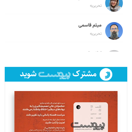
تحریریه
میثم قاسمی
تحریریه
لیلا حنارود
تحریریه
فائزه فتحی رستمی
تحریریه
سروش کرمیان
تحریریه