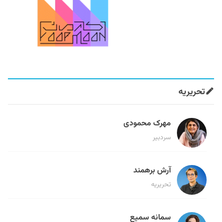
تحریریه
مهرک محمودی
سردبیر
آرش برهمند
تحریریه
سمانه سمیع