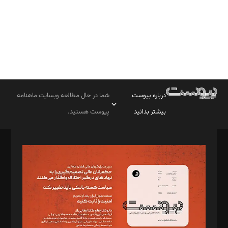
درباره پیوست
شما در حال مطالعه وبسایت ماهنامه
بیشتر بدانید
پیوست هستید.
صاحب امتیاز: موسسه پرسش (پویندگان راز ستاره شمال)
مدیر مسئول: محمدباقر اثنی‌عشری
سردبیر: مهرک محمودی
دبیر تحریریه: میثم قاسمی
د‌بیر ناداستان: سمانه سمیع
د‌بیر خدمت و تجارت: ابوالفضل رجبی
د‌بیر حقوق فناوری: حسام‌الدین ایپکچی