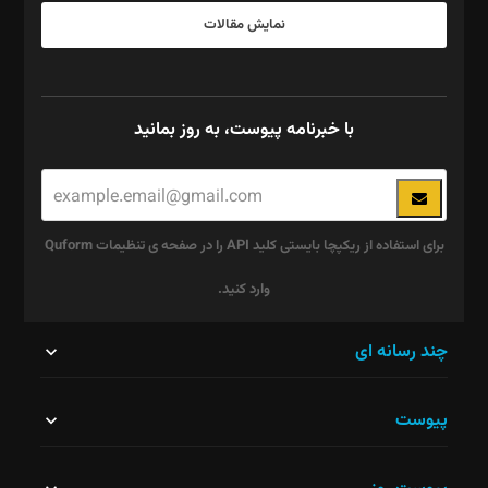
نمایش مقالات
با خبرنامه پیوست، به روز بمانید
برای استفاده از ریکپچا بایستی کلید API را در صفحه ی تنظیمات Quform
وارد کنید.
این
چند رسانه ای
قسمت
پیوست
نباید
خالی