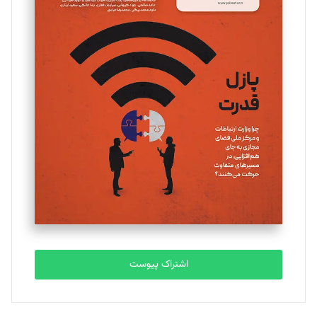
مینا پاکدل
تحریریه
یسنا امان‌پور
تحریریه
ملینا جعفری
تحریریه
مصطفی مسجدی آرانی
تحریریه
اشتراک پیوست
بابک نقاش
تحریریه