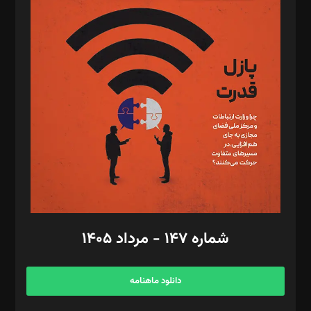
د‌بیر پیوست جهان: مینا پاکدل
د‌بیر تحریریه آنلاین: بابک نقاش
تحریریه‌: مجتبی محمود‌ی، آرش برهمند، یسنا امان‌پور، سروش کرمیان،
مصطفی مسجدی آرانی، ابوالفضل رجبی، زهرا فکرانه، فائزه فتحی
رستمی،مصطفی باستان
ویرایش: نگار استاد‌‌آقا
طراح یونیفرم: مجید توکلی
فیلمبرداری و عکاسی: امیر شفیعی، مانی لطفی زاده
گرافیک و صفحه‌آرایی: سید‌سبحان‌علی ثابت
مد‌یر توسعه تجاری: کامبیز برید‌
امور مالی: شاپور رهبری، محمد‌ کاظمی‌نیا
امور اد‌اری: راضیه محمود‌ی
شماره ۱۴۷ - مرداد ۱۴۰۵
مرکز تماس: ۰۲۱۴۲۸۲۴۰۰۰
آگهی و مشترکین: ۰۹۱۹۹۹۹۰۴۵۴
دانلود ماهنامه