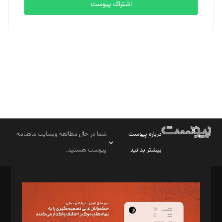
اشتراک پیوست
بابک نقاش
تحریریه
درباره پیوست
شما در حال مطالعه وبسایت ماهنامه
بیشتر بدانید
پیوست هستید.
صاحب امتیاز: موسسه پرسش (پویندگان راز ستاره شمال)
مدیر مسئول: محمدباقر اثنی‌عشری
سردبیر: مهرک محمودی
دبیر تحریریه: میثم قاسمی