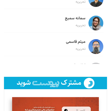
تحریریه
سمانه سمیع
تحریریه
میثم قاسمی
تحریریه
لیلا حنارود
تحریریه
فائزه فتحی رستمی
تحریریه