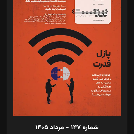
د‌بیر ناداستان: سمانه سمیع
د‌بیر خدمت و تجارت: ابوالفضل رجبی
د‌بیر حقوق فناوری: حسام‌الدین ایپکچی
د‌بیر پیوست جهان: مینا پاکدل
د‌بیر تحریریه آنلاین: بابک نقاش
تحریریه‌: مجتبی محمود‌ی، آرش برهمند، یسنا امان‌پور، سروش کرمیان،
مصطفی مسجدی آرانی، ابوالفضل رجبی، زهرا فکرانه، فائزه فتحی
رستمی،مصطفی باستان
ویرایش: نگار استاد‌‌آقا
طراح یونیفرم: مجید توکلی
فیلمبرداری و عکاسی: امیر شفیعی، مانی لطفی زاده
گرافیک و صفحه‌آرایی: سید‌سبحان‌علی ثابت
مد‌یر توسعه تجاری: کامبیز برید‌
امور مالی: شاپور رهبری، محمد‌ کاظمی‌نیا
امور اد‌اری: راضیه محمود‌ی
شماره ۱۴۷ - مرداد ۱۴۰۵
مرکز تماس: ۰۲۱۴۲۸۲۴۰۰۰