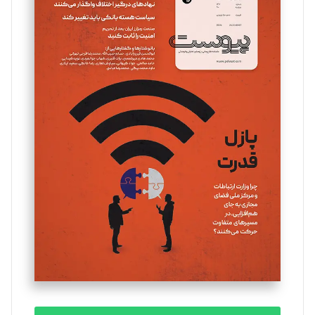
سروش کرمیان
تحریریه
مینا پاکدل
تحریریه
یسنا امان‌پور
تحریریه
ملینا جعفری
تحریریه
مصطفی مسجدی آرانی
تحریریه