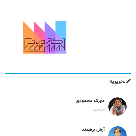
تحریریه
مهرک محمودی
سردبیر
آرش برهمند