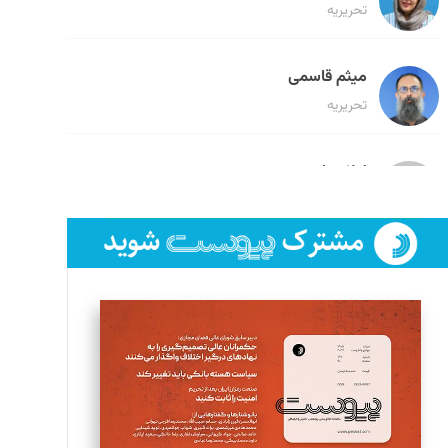
تحریریه
میثم قاسمی
تحریریه
لیلا حنارود
تحریریه
فائزه فتحی رستمی
تحریریه
سروش کرمیان
تحریریه