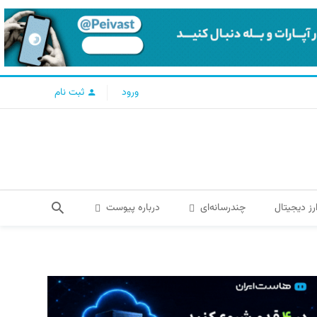
ورود
ثبت نام
رز دیجیتال
چندرسانه‌ای
درباره پیوست