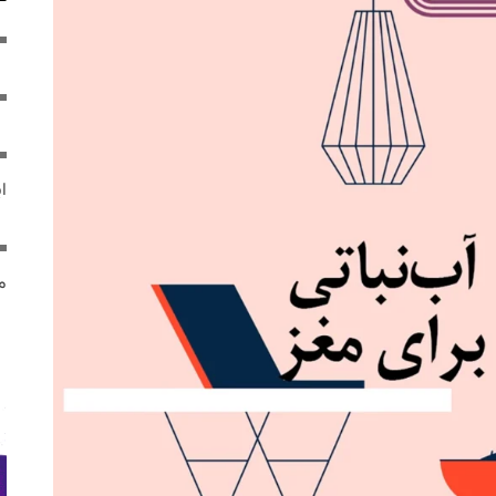
ایر
مص