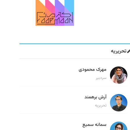
تحریریه
مهرک محمودی
سردبیر
آرش برهمند
تحریریه
سمانه سمیع