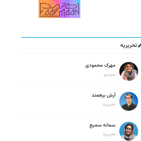
تحریریه
مهرک محمودی
سردبیر
آرش برهمند
تحریریه
سمانه سمیع
تحریریه