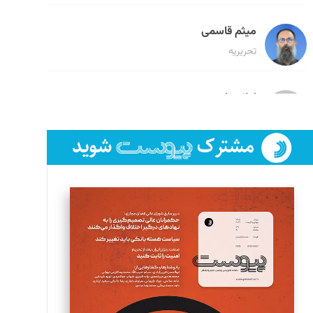
میثم قاسمی
تحریریه
لیلا حنارود
تحریریه
فائزه فتحی رستمی
تحریریه
سروش کرمیان
تحریریه
مینا پاکدل