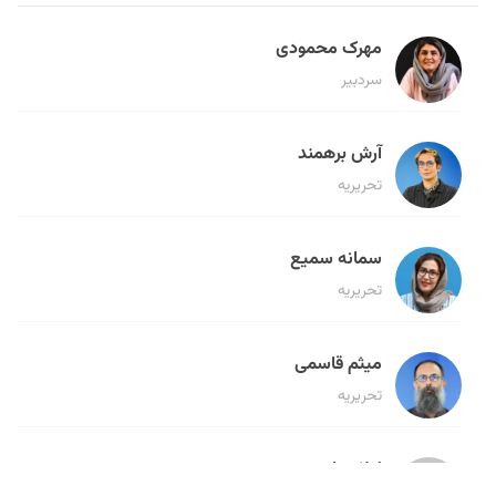
مهرک محمودی
سردبیر
آرش برهمند
تحریریه
سمانه سمیع
تحریریه
میثم قاسمی
تحریریه
لیلا حنارود