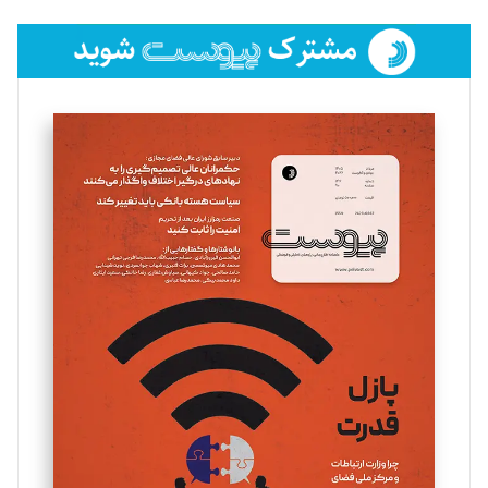
تحریریه
فائزه فتحی رستمی
تحریریه
سروش کرمیان
تحریریه
مینا پاکدل
تحریریه
یسنا امان‌پور
تحریریه