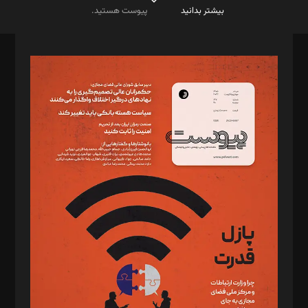
بیشتر بدانید
پیوست هستید.
صاحب امتیاز: موسسه پرسش (پویندگان راز ستاره شمال)
مدیر مسئول: محمدباقر اثنی‌عشری
سردبیر: مهرک محمودی
دبیر تحریریه: میثم قاسمی
د‌بیر ناداستان: سمانه سمیع
د‌بیر خدمت و تجارت: ابوالفضل رجبی
د‌بیر حقوق فناوری: حسام‌الدین ایپکچی
د‌بیر پیوست جهان: مینا پاکدل
د‌بیر تحریریه آنلاین: بابک نقاش
تحریریه‌: مجتبی محمود‌ی، آرش برهمند، یسنا امان‌پور، سروش کرمیان،
مصطفی مسجدی آرانی، ابوالفضل رجبی، زهرا فکرانه، فائزه فتحی
رستمی،مصطفی باستان
ویرایش: نگار استاد‌‌آقا
طراح یونیفرم: مجید توکلی