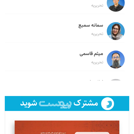
تحریریه
سمانه سمیع
تحریریه
میثم قاسمی
تحریریه
لیلا حنارود
تحریریه
فائزه فتحی رستمی
تحریریه