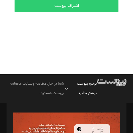
اشتراک پیوست
بابک نقاش
تحریریه
درباره پیوست
شما در حال مطالعه وبسایت ماهنامه
بیشتر بدانید
پیوست هستید.
صاحب امتیاز: موسسه پرسش (پویندگان راز ستاره شمال)
مدیر مسئول: محمدباقر اثنی‌عشری
سردبیر: مهرک محمودی
دبیر تحریریه: میثم قاسمی