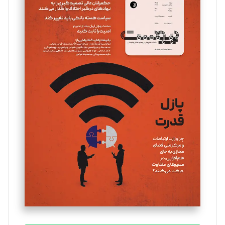
سروش کرمیان
تحریریه
مینا پاکدل
تحریریه
یسنا امان‌پور
تحریریه
ملینا جعفری
تحریریه
مصطفی مسجدی آرانی
تحریریه