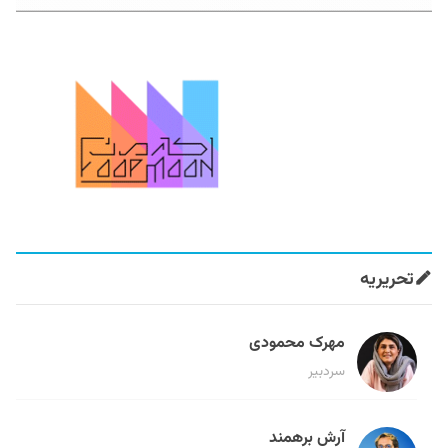
تحریریه
مهرک محمودی
سردبیر
آرش برهمند