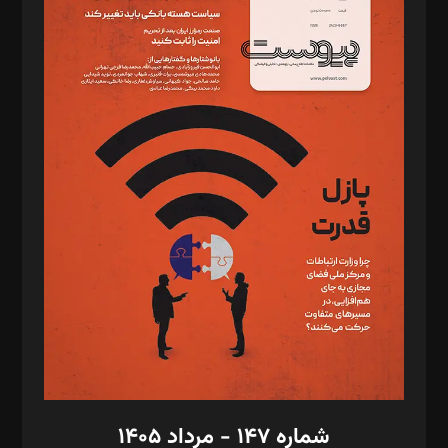
د‌بیر ناداستان: سمانه سمیع
د‌بیر خدمت و تجارت: ابوالفضل رجبی
د‌بیر حقوق فناوری: حسام‌الدین ایپکچی
د‌بیر پیوست جهان: مینا پاکدل
د‌بیر تحریریه آنلاین: بابک نقاش
تحریریه‌: مجتبی محمود‌ی، آرش برهمند، یسنا امان‌پور، سروش کرمیان،
مصطفی مسجدی آرانی، ابوالفضل رجبی، زهرا فکرانه، فائزه فتحی
رستمی،مصطفی باستان
ویرایش: نگار استاد‌‌آقا
طراح یونیفرم: مجید توکلی
فیلمبرداری و عکاسی: امیر شفیعی، مانی لطفی زاده
گرافیک و صفحه‌آرایی: سید‌سبحان‌علی ثابت
مد‌یر توسعه تجاری: کامبیز برید‌
امور مالی: شاپور رهبری، محمد‌ کاظمی‌نیا
امور اد‌اری: راضیه محمود‌ی
شماره ۱۴۷ - مرداد ۱۴۰۵
مرکز تماس: ۰۲۱۴۲۸۲۴۰۰۰