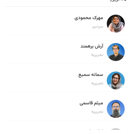
مهرک محمودی
سردبیر
آرش برهمند
تحریریه
سمانه سمیع
تحریریه
میثم قاسمی
تحریریه
لیلا حنارود