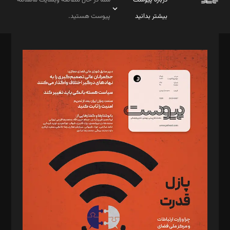
بیشتر بدانید
پیوست هستید.
صاحب امتیاز: موسسه پرسش (پویندگان راز ستاره شمال)
مدیر مسئول: محمدباقر اثنی‌عشری
سردبیر: مهرک محمودی
دبیر تحریریه: میثم قاسمی
د‌بیر ناداستان: سمانه سمیع
د‌بیر خدمت و تجارت: ابوالفضل رجبی
د‌بیر حقوق فناوری: حسام‌الدین ایپکچی
د‌بیر پیوست جهان: مینا پاکدل
د‌بیر تحریریه آنلاین: بابک نقاش
تحریریه‌: مجتبی محمود‌ی، آرش برهمند، یسنا امان‌پور، سروش کرمیان،
مصطفی مسجدی آرانی، ابوالفضل رجبی، زهرا فکرانه، فائزه فتحی
رستمی،مصطفی باستان
ویرایش: نگار استاد‌‌آقا
طراح یونیفرم: مجید توکلی