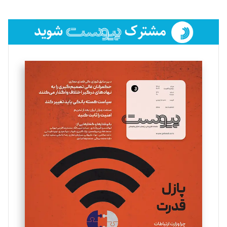
تحریریه
فائزه فتحی رستمی
تحریریه
سروش کرمیان
تحریریه
مینا پاکدل
تحریریه
یسنا امان‌پور
تحریریه