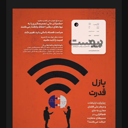
صاحب امتیاز: موسسه پرسش (پویندگان راز ستاره شمال)
مدیر مسئول: محمدباقر اثنی‌عشری
سردبیر: مهرک محمودی
دبیر تحریریه: میثم قاسمی
د‌بیر ناداستان: سمانه سمیع
د‌بیر خدمت و تجارت: ابوالفضل رجبی
د‌بیر حقوق فناوری: حسام‌الدین ایپکچی
د‌بیر پیوست جهان: مینا پاکدل
د‌بیر تحریریه آنلاین: بابک نقاش
تحریریه‌: مجتبی محمود‌ی، آرش برهمند، یسنا امان‌پور، سروش کرمیان،
مصطفی مسجدی آرانی، ابوالفضل رجبی، زهرا فکرانه، فائزه فتحی
رستمی،مصطفی باستان
ویرایش: نگار استاد‌‌آقا
طراح یونیفرم: مجید توکلی
فیلمبرداری و عکاسی: امیر شفیعی، مانی لطفی زاده
گرافیک و صفحه‌آرایی: سید‌سبحان‌علی ثابت