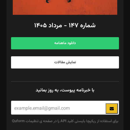
مد‌یر توسعه تجاری: کامبیز برید‌
امور مالی: شاپور رهبری، محمد‌ کاظمی‌نیا
امور اد‌اری: راضیه محمود‌ی
شماره ۱۴۷ - مرداد ۱۴۰۵
مرکز تماس: ۰۲۱۴۲۸۲۴۰۰۰
آگهی و مشترکین: ۰۹۱۹۹۹۹۰۴۵۴
دانلود ماهنامه
نمایش مقالات
با خبرنامه پیوست، به روز بمانید
برای استفاده از ریکپچا بایستی کلید API را در صفحه ی تنظیمات Quform