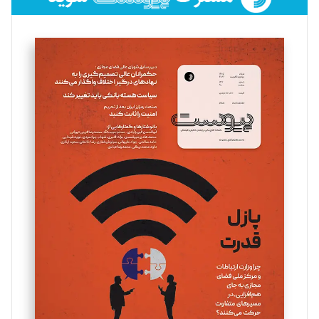
فائزه فتحی رستمی
تحریریه
سروش کرمیان
تحریریه
مینا پاکدل
تحریریه
یسنا امان‌پور
تحریریه
ملینا جعفری
تحریریه