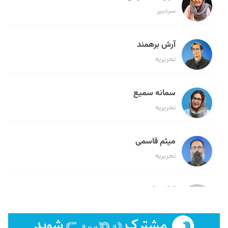
سردبیر
آرش برهمند
تحریریه
سمانه سمیع
تحریریه
میثم قاسمی
تحریریه
لیلا حنارود
تحریریه