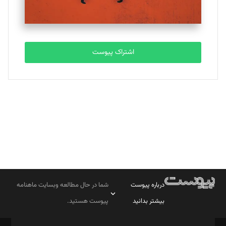
مصطفی مسجدی آرانی
تحریریه
اشتراک پیوست
بابک نقاش
تحریریه
درباره پیوست
شما در حال مطالعه وبسایت ماهنامه
بیشتر بدانید
پیوست هستید.
صاحب امتیاز: موسسه پرسش (پویندگان راز ستاره شمال)