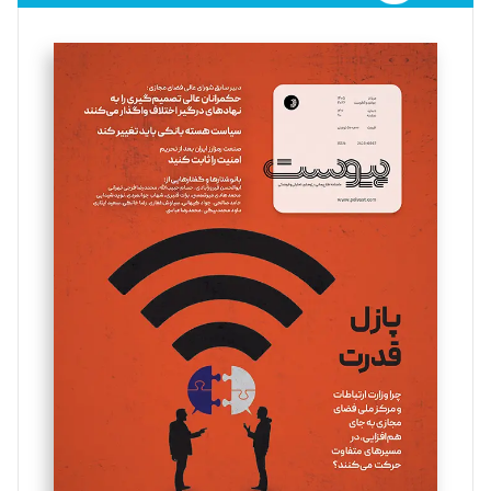
فائزه فتحی رستمی
تحریریه
سروش کرمیان
تحریریه
مینا پاکدل
تحریریه
یسنا امان‌پور
تحریریه
ملینا جعفری
تحریریه