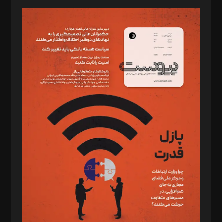
مدیر مسئول: محمدباقر اثنی‌عشری
سردبیر: مهرک محمودی
دبیر تحریریه: میثم قاسمی
د‌بیر ناداستان: سمانه سمیع
د‌بیر خدمت و تجارت: ابوالفضل رجبی
د‌بیر حقوق فناوری: حسام‌الدین ایپکچی
د‌بیر پیوست جهان: مینا پاکدل
د‌بیر تحریریه آنلاین: بابک نقاش
تحریریه‌: مجتبی محمود‌ی، آرش برهمند، یسنا امان‌پور، سروش کرمیان،
مصطفی مسجدی آرانی، ابوالفضل رجبی، زهرا فکرانه، فائزه فتحی
رستمی،مصطفی باستان
ویرایش: نگار استاد‌‌آقا
طراح یونیفرم: مجید توکلی
فیلمبرداری و عکاسی: امیر شفیعی، مانی لطفی زاده
گرافیک و صفحه‌آرایی: سید‌سبحان‌علی ثابت
مد‌یر توسعه تجاری: کامبیز برید‌