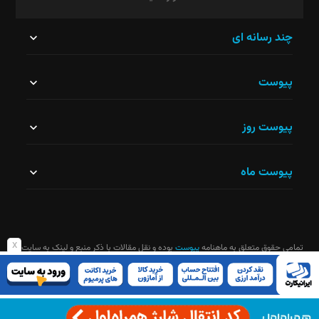
این
چند رسانه ای
قسمت
پیوست
نباید
خالی
پیوست روز
رها
شود.
پیوست ماه
x
تمامی حقوق متعلق به ماهنامه
پیوست
بوده و نقل مقالات با ذکر منبع و لینک به سایت
ماهنامه آزاد است