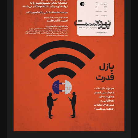
دبیر تحریریه: میثم قاسمی
د‌بیر ناداستان: سمانه سمیع
د‌بیر خدمت و تجارت: ابوالفضل رجبی
د‌بیر حقوق فناوری: حسام‌الدین ایپکچی
د‌بیر پیوست جهان: مینا پاکدل
د‌بیر تحریریه آنلاین: بابک نقاش
تحریریه‌: مجتبی محمود‌ی، آرش برهمند، یسنا امان‌پور، سروش کرمیان،
مصطفی مسجدی آرانی، ابوالفضل رجبی، زهرا فکرانه، فائزه فتحی
رستمی،مصطفی باستان
ویرایش: نگار استاد‌‌آقا
طراح یونیفرم: مجید توکلی
فیلمبرداری و عکاسی: امیر شفیعی، مانی لطفی زاده
گرافیک و صفحه‌آرایی: سید‌سبحان‌علی ثابت
مد‌یر توسعه تجاری: کامبیز برید‌
امور مالی: شاپور رهبری، محمد‌ کاظمی‌نیا
امور اد‌اری: راضیه محمود‌ی