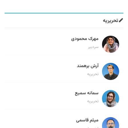
تحریریه
مهرک محمودی
سردبیر
آرش برهمند
تحریریه
سمانه سمیع
تحریریه
میثم قاسمی