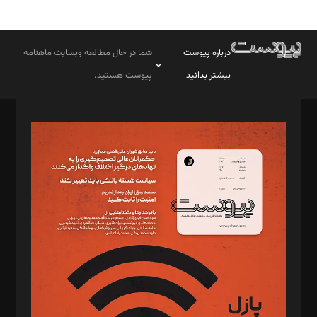
درباره پیوست
شما در حال مطالعه وبسایت ماهنامه
بیشتر بدانید
پیوست هستید.
صاحب امتیاز: موسسه پرسش (پویندگان راز ستاره شمال)
مدیر مسئول: محمدباقر اثنی‌عشری
سردبیر: مهرک محمودی
دبیر تحریریه: میثم قاسمی
د‌بیر ناداستان: سمانه سمیع
د‌بیر خدمت و تجارت: ابوالفضل رجبی
د‌بیر حقوق فناوری: حسام‌الدین ایپکچی
د‌بیر پیوست جهان: مینا پاکدل
د‌بیر تحریریه آنلاین: بابک نقاش
تحریریه‌: مجتبی محمود‌ی، آرش برهمند، یسنا امان‌پور، سروش کرمیان،
مصطفی مسجدی آرانی، ابوالفضل رجبی، زهرا فکرانه، فائزه فتحی