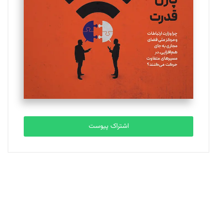
یسنا امان‌پور
تحریریه
ملینا جعفری
تحریریه
مصطفی مسجدی آرانی
تحریریه
اشتراک پیوست
بابک نقاش
تحریریه