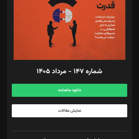
رستمی،مصطفی باستان
ویرایش: نگار استاد‌‌آقا
طراح یونیفرم: مجید توکلی
فیلمبرداری و عکاسی: امیر شفیعی، مانی لطفی زاده
گرافیک و صفحه‌آرایی: سید‌سبحان‌علی ثابت
مد‌یر توسعه تجاری: کامبیز برید‌
امور مالی: شاپور رهبری، محمد‌ کاظمی‌نیا
امور اد‌اری: راضیه محمود‌ی
شماره ۱۴۷ - مرداد ۱۴۰۵
مرکز تماس: ۰۲۱۴۲۸۲۴۰۰۰
آگهی و مشترکین: ۰۹۱۹۹۹۹۰۴۵۴
دانلود ماهنامه
نمایش مقالات