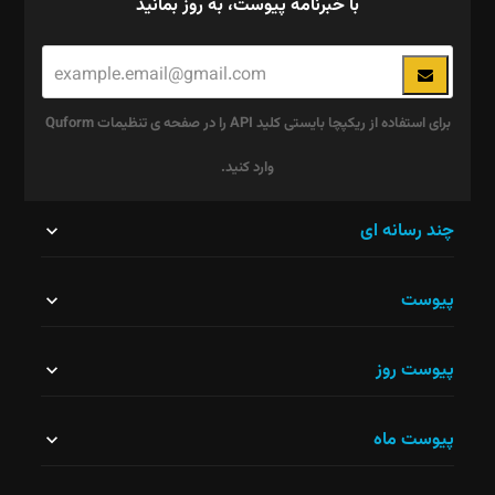
با خبرنامه پیوست، به روز بمانید
برای استفاده از ریکپچا بایستی کلید API را در صفحه ی تنظیمات Quform
وارد کنید.
این
چند رسانه ای
قسمت
پیوست
نباید
خالی
پیوست روز
رها
شود.
پیوست ماه