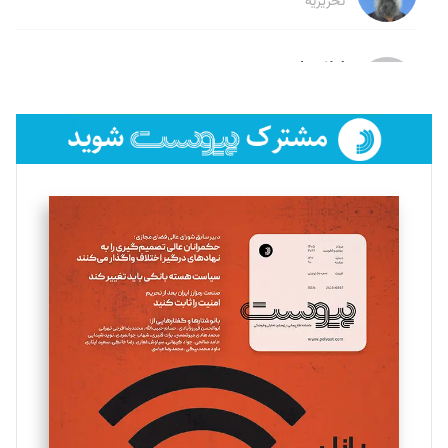
تحریریه
لیلا حنارود
تحریریه
فائزه فتحی رستمی
تحریریه
سروش کرمیان
تحریریه
مینا پاکدل
تحریریه