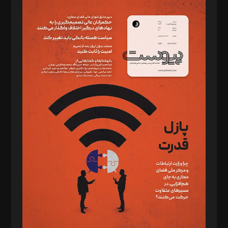
مدیر مسئول: محمدباقر اثنی‌عشری
سردبیر: مهرک محمودی
دبیر تحریریه: میثم قاسمی
د‌بیر ناداستان: سمانه سمیع
د‌بیر خدمت و تجارت: ابوالفضل رجبی
د‌بیر حقوق فناوری: حسام‌الدین ایپکچی
د‌بیر پیوست جهان: مینا پاکدل
د‌بیر تحریریه آنلاین: بابک نقاش
تحریریه‌: مجتبی محمود‌ی، آرش برهمند، یسنا امان‌پور، سروش کرمیان،
مصطفی مسجدی آرانی، ابوالفضل رجبی، زهرا فکرانه، فائزه فتحی
رستمی،مصطفی باستان
ویرایش: نگار استاد‌‌آقا
طراح یونیفرم: مجید توکلی
فیلمبرداری و عکاسی: امیر شفیعی، مانی لطفی زاده
گرافیک و صفحه‌آرایی: سید‌سبحان‌علی ثابت
مد‌یر توسعه تجاری: کامبیز برید‌