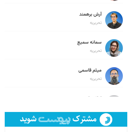
آرش برهمند
تحریریه
سمانه سمیع
تحریریه
میثم قاسمی
تحریریه
لیلا حنارود
تحریریه
فائزه فتحی رستمی