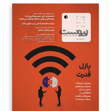
تحریریه
سروش کرمیان
تحریریه
مینا پاکدل
تحریریه
یسنا امان‌پور
تحریریه
ملینا جعفری
تحریریه