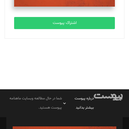
مصطفی مسجدی آرانی
تحریریه
اشتراک پیوست
بابک نقاش
تحریریه
درباره پیوست
شما در حال مطالعه وبسایت ماهنامه
بیشتر بدانید
پیوست هستید.
صاحب امتیاز: موسسه پرسش (پویندگان راز ستاره شمال)