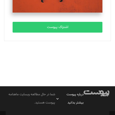
مصطفی مسجدی آرانی
تحریریه
اشتراک پیوست
بابک نقاش
تحریریه
درباره پیوست
شما در حال مطالعه وبسایت ماهنامه
بیشتر بدانید
پیوست هستید.
صاحب امتیاز: موسسه پرسش (پویندگان راز ستاره شمال)