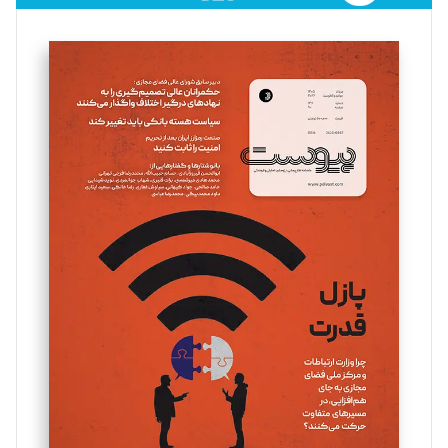
فائزه فتحی رستمی
تحریریه
سروش کرمیان
تحریریه
مینا پاکدل
تحریریه
یسنا امان‌پور
تحریریه
ملینا جعفری
تحریریه