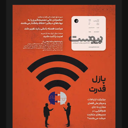
مدیر مسئول: محمدباقر اثنی‌عشری
سردبیر: مهرک محمودی
دبیر تحریریه: میثم قاسمی
د‌بیر ناداستان: سمانه سمیع
د‌بیر خدمت و تجارت: ابوالفضل رجبی
د‌بیر حقوق فناوری: حسام‌الدین ایپکچی
د‌بیر پیوست جهان: مینا پاکدل
د‌بیر تحریریه آنلاین: بابک نقاش
تحریریه‌: مجتبی محمود‌ی، آرش برهمند، یسنا امان‌پور، سروش کرمیان،
مصطفی مسجدی آرانی، ابوالفضل رجبی، زهرا فکرانه، فائزه فتحی
رستمی،مصطفی باستان
ویرایش: نگار استاد‌‌آقا
طراح یونیفرم: مجید توکلی
فیلمبرداری و عکاسی: امیر شفیعی، مانی لطفی زاده
گرافیک و صفحه‌آرایی: سید‌سبحان‌علی ثابت
مد‌یر توسعه تجاری: کامبیز برید‌