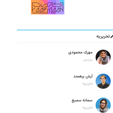
تحریریه
مهرک محمودی
سردبیر
آرش برهمند
تحریریه
سمانه سمیع
تحریریه