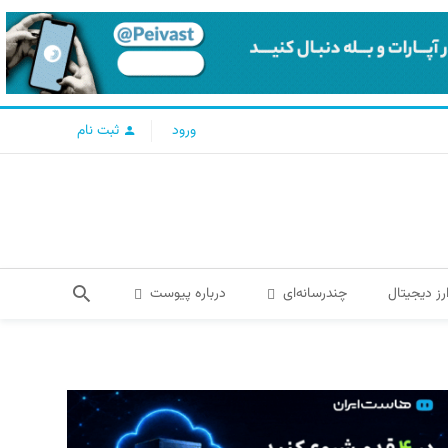
ورود
ثبت نام
رز دیجیتال
چندرسانه‌ای
درباره پیوست