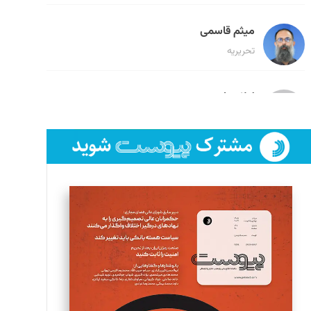
میثم قاسمی
تحریریه
لیلا حنارود
تحریریه
فائزه فتحی رستمی
تحریریه
سروش کرمیان
تحریریه
مینا پاکدل