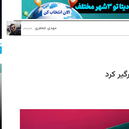
مهدی جعفری
مترجم
یر کرد