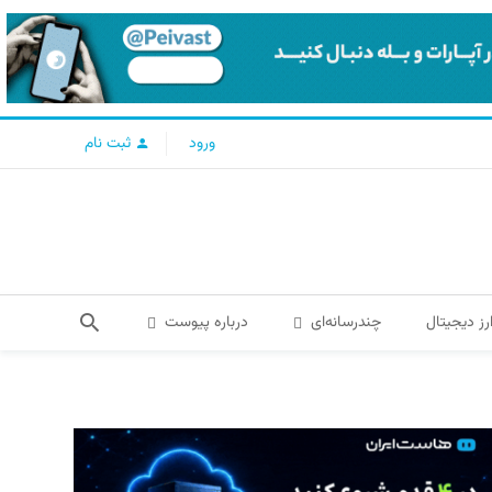
ورود
ثبت نام
رز دیجیتال
چندرسانه‌ای
درباره پیوست