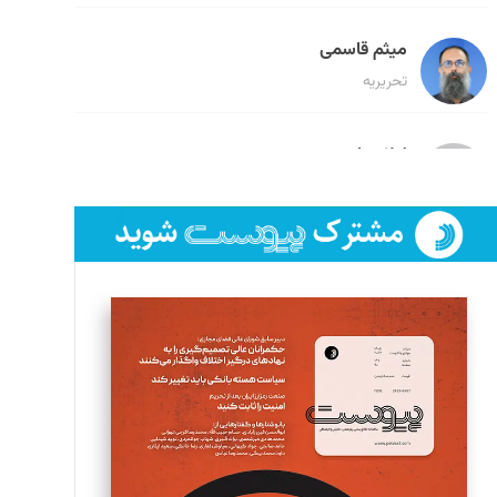
میثم قاسمی
تحریریه
لیلا حنارود
تحریریه
فائزه فتحی رستمی
تحریریه
سروش کرمیان
تحریریه
مینا پاکدل