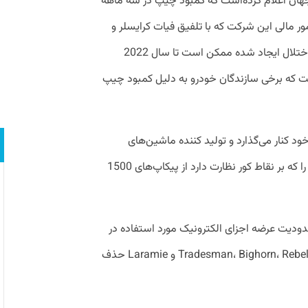
ان اعلام کرده‌است که کمبود چیپ در سه ماهه
ور مالی این شرکت که با تلفیق فیات کرایسلر و
سازنده پژو PSA ایجاد شده هشدار داد که اختلال ایجاد شده ممکن است تا سال 2022
ت که برخی سازندگان خودرو به دلیل کمبود چیپ
د کنار می‌گذارد و تولید کننده ماشین‌های
سنگین رام نیز تحلیلگر «هوشمند» آینه خود را که بر نقاط کور نظارت دارد از پیکاپ‌های 1500
به دلیل محدودیت عرضه اجزای الکترونیک مورد استفاده در
این آپشن، این قابلیت را از تمامی مدل‌های Tradesman، Bighorn، Rebel و Laramie حذف