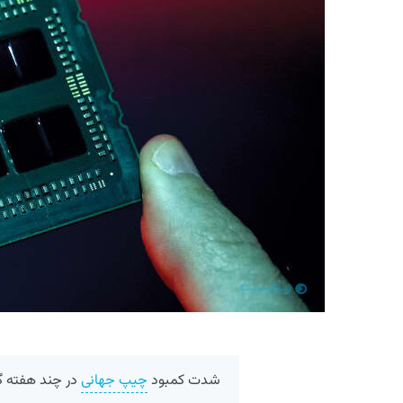
شدت کمبود
چیپ جهانی
در چند هفته گ