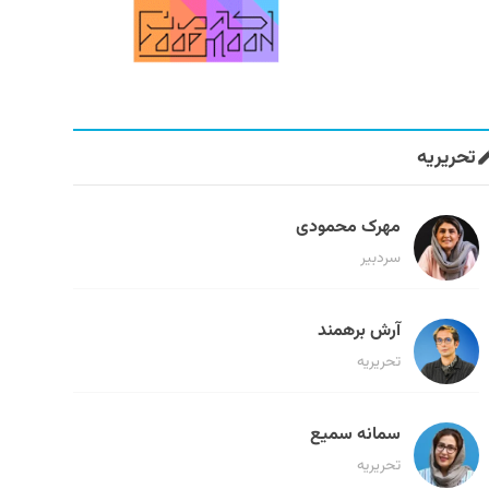
تحریریه
مهرک محمودی
سردبیر
آرش برهمند
تحریریه
سمانه سمیع
تحریریه