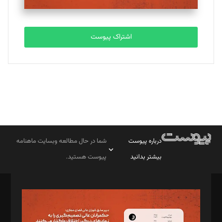
اشتراک پیوست
درباره پیوست
شما در حال مطالعه وبسایت ماهنامه
بیشتر بدانید
پیوست هستید.
صاحب امتیاز: موسسه پرسش (پویندگان راز ستاره شمال)
مدیر مسئول: محمدباقر اثنی‌عشری
سردبیر: مهرک محمودی
دبیر تحریریه: میثم قاسمی