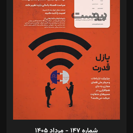
د‌بیر ناداستان: سمانه سمیع
د‌بیر خدمت و تجارت: ابوالفضل رجبی
د‌بیر حقوق فناوری: حسام‌الدین ایپکچی
د‌بیر پیوست جهان: مینا پاکدل
د‌بیر تحریریه آنلاین: بابک نقاش
تحریریه‌: مجتبی محمود‌ی، آرش برهمند، یسنا امان‌پور، سروش کرمیان،
مصطفی مسجدی آرانی، ابوالفضل رجبی، زهرا فکرانه، فائزه فتحی
رستمی،مصطفی باستان
ویرایش: نگار استاد‌‌آقا
طراح یونیفرم: مجید توکلی
فیلمبرداری و عکاسی: امیر شفیعی، مانی لطفی زاده
گرافیک و صفحه‌آرایی: سید‌سبحان‌علی ثابت
مد‌یر توسعه تجاری: کامبیز برید‌
امور مالی: شاپور رهبری، محمد‌ کاظمی‌نیا
امور اد‌اری: راضیه محمود‌ی
شماره ۱۴۷ - مرداد ۱۴۰۵
مرکز تماس: ۰۲۱۴۲۸۲۴۰۰۰