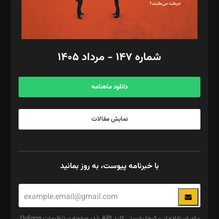
گرافیک و صفحه‌آرایی: سید‌سبحان‌علی ثابت
مد‌یر توسعه تجاری: کامبیز برید‌
امور مالی: شاپور رهبری، محمد‌ کاظمی‌نیا
امور اد‌اری: راضیه محمود‌ی
شماره ۱۴۷ - مرداد ۱۴۰۵
مرکز تماس: ۰۲۱۴۲۸۲۴۰۰۰
آگهی و مشترکین: ۰۹۱۹۹۹۹۰۴۵۴
دانلود ماهنامه
نمایش مقالات
با خبرنامه پیوست، به روز بمانید
برای استفاده از ریکپچا بایستی کلید API را در صفحه ی تنظیمات Quform