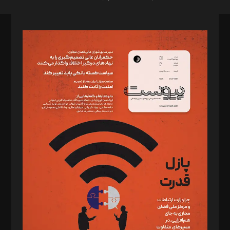
صاحب امتیاز: موسسه پرسش (پویندگان راز ستاره شمال)
مدیر مسئول: محمدباقر اثنی‌عشری
سردبیر: مهرک محمودی
دبیر تحریریه: میثم قاسمی
د‌بیر ناداستان: سمانه سمیع
د‌بیر خدمت و تجارت: ابوالفضل رجبی
د‌بیر حقوق فناوری: حسام‌الدین ایپکچی
د‌بیر پیوست جهان: مینا پاکدل
د‌بیر تحریریه آنلاین: بابک نقاش
تحریریه‌: مجتبی محمود‌ی، آرش برهمند، یسنا امان‌پور، سروش کرمیان،
مصطفی مسجدی آرانی، ابوالفضل رجبی، زهرا فکرانه، فائزه فتحی
رستمی،مصطفی باستان
ویرایش: نگار استاد‌‌آقا
طراح یونیفرم: مجید توکلی
فیلمبرداری و عکاسی: امیر شفیعی، مانی لطفی زاده