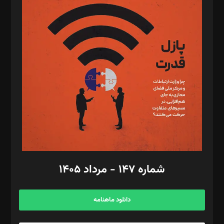
د‌بیر پیوست جهان: مینا پاکدل
د‌بیر تحریریه آنلاین: بابک نقاش
تحریریه‌: مجتبی محمود‌ی، آرش برهمند، یسنا امان‌پور، سروش کرمیان،
مصطفی مسجدی آرانی، ابوالفضل رجبی، زهرا فکرانه، فائزه فتحی
رستمی،مصطفی باستان
ویرایش: نگار استاد‌‌آقا
طراح یونیفرم: مجید توکلی
فیلمبرداری و عکاسی: امیر شفیعی، مانی لطفی زاده
گرافیک و صفحه‌آرایی: سید‌سبحان‌علی ثابت
مد‌یر توسعه تجاری: کامبیز برید‌
امور مالی: شاپور رهبری، محمد‌ کاظمی‌نیا
امور اد‌اری: راضیه محمود‌ی
شماره ۱۴۷ - مرداد ۱۴۰۵
مرکز تماس: ۰۲۱۴۲۸۲۴۰۰۰
آگهی و مشترکین: ۰۹۱۹۹۹۹۰۴۵۴
دانلود ماهنامه