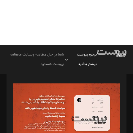
درباره پیوست
شما در حال مطالعه وبسایت ماهنامه
بیشتر بدانید
پیوست هستید.
صاحب امتیاز: موسسه پرسش (پویندگان راز ستاره شمال)
مدیر مسئول: محمدباقر اثنی‌عشری
سردبیر: مهرک محمودی
دبیر تحریریه: میثم قاسمی
د‌بیر ناداستان: سمانه سمیع
د‌بیر خدمت و تجارت: ابوالفضل رجبی
د‌بیر حقوق فناوری: حسام‌الدین ایپکچی