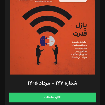
د‌بیر پیوست جهان: مینا پاکدل
د‌بیر تحریریه آنلاین: بابک نقاش
تحریریه‌: مجتبی محمود‌ی، آرش برهمند، یسنا امان‌پور، سروش کرمیان،
مصطفی مسجدی آرانی، ابوالفضل رجبی، زهرا فکرانه، فائزه فتحی
رستمی،مصطفی باستان
ویرایش: نگار استاد‌‌آقا
طراح یونیفرم: مجید توکلی
فیلمبرداری و عکاسی: امیر شفیعی، مانی لطفی زاده
گرافیک و صفحه‌آرایی: سید‌سبحان‌علی ثابت
مد‌یر توسعه تجاری: کامبیز برید‌
امور مالی: شاپور رهبری، محمد‌ کاظمی‌نیا
امور اد‌اری: راضیه محمود‌ی
شماره ۱۴۷ - مرداد ۱۴۰۵
مرکز تماس: ۰۲۱۴۲۸۲۴۰۰۰
آگهی و مشترکین: ۰۹۱۹۹۹۹۰۴۵۴
دانلود ماهنامه