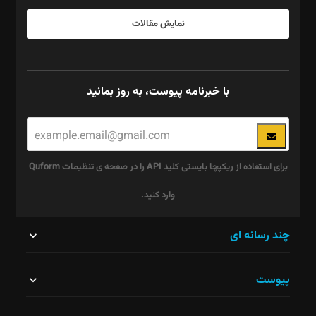
نمایش مقالات
با خبرنامه پیوست، به روز بمانید
برای استفاده از ریکپچا بایستی کلید API را در صفحه ی تنظیمات Quform
وارد کنید.
این
چند رسانه ای
قسمت
پیوست
نباید
خالی