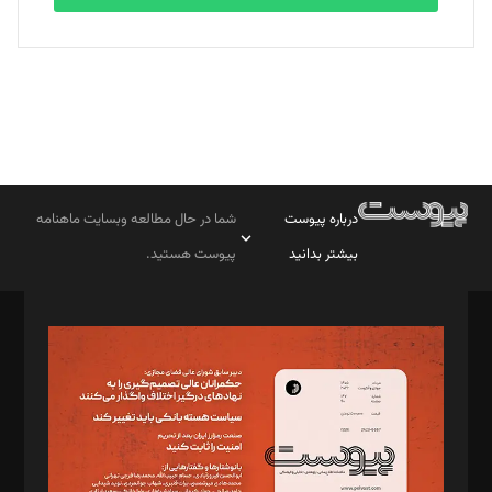
درباره پیوست
شما در حال مطالعه وبسایت ماهنامه
بیشتر بدانید
پیوست هستید.
صاحب امتیاز: موسسه پرسش (پویندگان راز ستاره شمال)
مدیر مسئول: محمدباقر اثنی‌عشری
سردبیر: مهرک محمودی
دبیر تحریریه: میثم قاسمی
د‌بیر ناداستان: سمانه سمیع
د‌بیر خدمت و تجارت: ابوالفضل رجبی
د‌بیر حقوق فناوری: حسام‌الدین ایپکچی