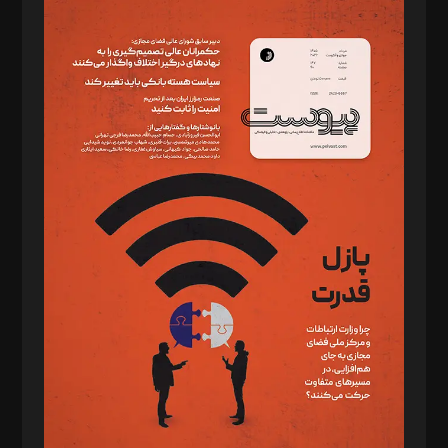
مدیر مسئول: محمدباقر اثنی‌عشری
سردبیر: مهرک محمودی
دبیر تحریریه: میثم قاسمی
د‌بیر ناداستان: سمانه سمیع
د‌بیر خدمت و تجارت: ابوالفضل رجبی
د‌بیر حقوق فناوری: حسام‌الدین ایپکچی
د‌بیر پیوست جهان: مینا پاکدل
د‌بیر تحریریه آنلاین: بابک نقاش
تحریریه‌: مجتبی محمود‌ی، آرش برهمند، یسنا امان‌پور، سروش کرمیان،
مصطفی مسجدی آرانی، ابوالفضل رجبی، زهرا فکرانه، فائزه فتحی
رستمی،مصطفی باستان
ویرایش: نگار استاد‌‌آقا
طراح یونیفرم: مجید توکلی
فیلمبرداری و عکاسی: امیر شفیعی، مانی لطفی زاده
گرافیک و صفحه‌آرایی: سید‌سبحان‌علی ثابت
مد‌یر توسعه تجاری: کامبیز برید‌