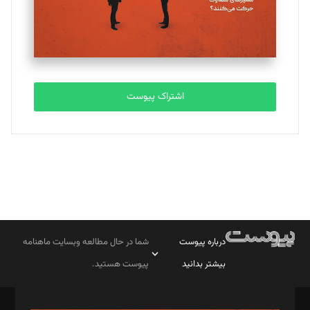
اشتراک پیوست
درباره پیوست
شما در حال مطالعه وبسایت ماهنامه
بیشتر بدانید
پیوست هستید.
صاحب امتیاز: موسسه پرسش (پویندگان راز ستاره شمال)