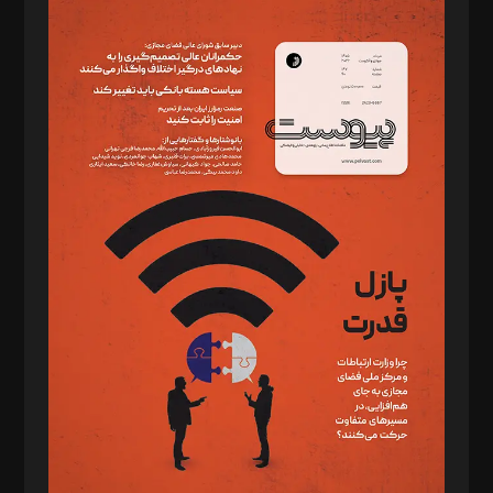
مدیر مسئول: محمدباقر اثنی‌عشری
سردبیر: مهرک محمودی
دبیر تحریریه: میثم قاسمی
د‌بیر ناداستان: سمانه سمیع
د‌بیر خدمت و تجارت: ابوالفضل رجبی
د‌بیر حقوق فناوری: حسام‌الدین ایپکچی
د‌بیر پیوست جهان: مینا پاکدل
د‌بیر تحریریه آنلاین: بابک نقاش
تحریریه‌: مجتبی محمود‌ی، آرش برهمند، یسنا امان‌پور، سروش کرمیان،
مصطفی مسجدی آرانی، ابوالفضل رجبی، زهرا فکرانه، فائزه فتحی
رستمی،مصطفی باستان
ویرایش: نگار استاد‌‌آقا
طراح یونیفرم: مجید توکلی
فیلمبرداری و عکاسی: امیر شفیعی، مانی لطفی زاده
گرافیک و صفحه‌آرایی: سید‌سبحان‌علی ثابت
مد‌یر توسعه تجاری: کامبیز برید‌