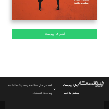
اشتراک پیوست
درباره پیوست
شما در حال مطالعه وبسایت ماهنامه
بیشتر بدانید
پیوست هستید.
صاحب امتیاز: موسسه پرسش (پویندگان راز ستاره شمال)