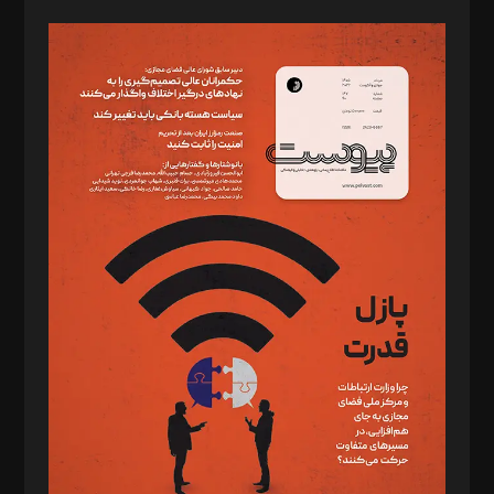
صاحب امتیاز: موسسه پرسش (پویندگان راز ستاره شمال)
مدیر مسئول: محمدباقر اثنی‌عشری
سردبیر: مهرک محمودی
دبیر تحریریه: میثم قاسمی
د‌بیر ناداستان: سمانه سمیع
د‌بیر خدمت و تجارت: ابوالفضل رجبی
د‌بیر حقوق فناوری: حسام‌الدین ایپکچی
د‌بیر پیوست جهان: مینا پاکدل
د‌بیر تحریریه آنلاین: بابک نقاش
تحریریه‌: مجتبی محمود‌ی، آرش برهمند، یسنا امان‌پور، سروش کرمیان،
مصطفی مسجدی آرانی، ابوالفضل رجبی، زهرا فکرانه، فائزه فتحی
رستمی،مصطفی باستان
ویرایش: نگار استاد‌‌آقا
طراح یونیفرم: مجید توکلی
فیلمبرداری و عکاسی: امیر شفیعی، مانی لطفی زاده
گرافیک و صفحه‌آرایی: سید‌سبحان‌علی ثابت