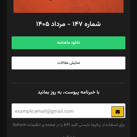
مد‌یر توسعه تجاری: کامبیز برید‌
امور مالی: شاپور رهبری، محمد‌ کاظمی‌نیا
امور اد‌اری: راضیه محمود‌ی
شماره ۱۴۷ - مرداد ۱۴۰۵
مرکز تماس: ۰۲۱۴۲۸۲۴۰۰۰
آگهی و مشترکین: ۰۹۱۹۹۹۹۰۴۵۴
دانلود ماهنامه
نمایش مقالات
با خبرنامه پیوست، به روز بمانید
برای استفاده از ریکپچا بایستی کلید API را در صفحه ی تنظیمات Quform