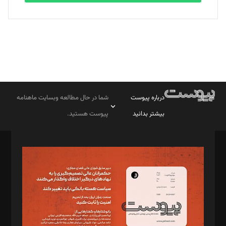
درباره پیوست
شما در حال مطالعه وبسایت ماهنامه
بیشتر بدانید
پیوست هستید.
صاحب امتیاز: موسسه پرسش (پویندگان راز ستاره شمال)
مدیر مسئول: محمدباقر اثنی‌عشری
سردبیر: مهرک محمودی
دبیر تحریریه: میثم قاسمی
د‌بیر ناداستان: سمانه سمیع
د‌بیر خدمت و تجارت: ابوالفضل رجبی
د‌بیر حقوق فناوری: حسام‌الدین ایپکچی