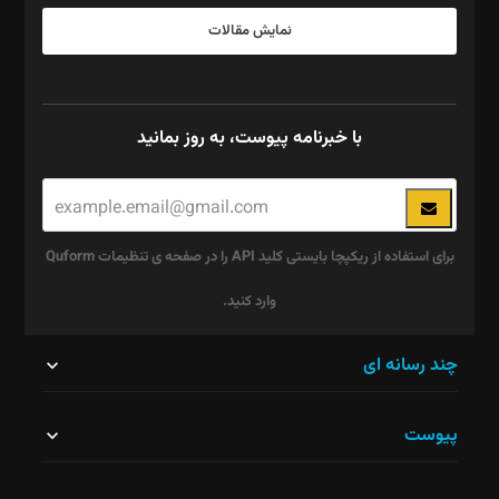
نمایش مقالات
با خبرنامه پیوست، به روز بمانید
برای استفاده از ریکپچا بایستی کلید API را در صفحه ی تنظیمات Quform
وارد کنید.
این
چند رسانه ای
قسمت
پیوست
نباید
خالی