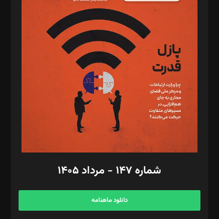
د‌بیر پیوست جهان: مینا پاکدل
د‌بیر تحریریه آنلاین: بابک نقاش
تحریریه‌: مجتبی محمود‌ی، آرش برهمند، یسنا امان‌پور، سروش کرمیان،
مصطفی مسجدی آرانی، ابوالفضل رجبی، زهرا فکرانه، فائزه فتحی
رستمی،مصطفی باستان
ویرایش: نگار استاد‌‌آقا
طراح یونیفرم: مجید توکلی
فیلمبرداری و عکاسی: امیر شفیعی، مانی لطفی زاده
گرافیک و صفحه‌آرایی: سید‌سبحان‌علی ثابت
مد‌یر توسعه تجاری: کامبیز برید‌
امور مالی: شاپور رهبری، محمد‌ کاظمی‌نیا
امور اد‌اری: راضیه محمود‌ی
شماره ۱۴۷ - مرداد ۱۴۰۵
مرکز تماس: ۰۲۱۴۲۸۲۴۰۰۰
آگهی و مشترکین: ۰۹۱۹۹۹۹۰۴۵۴
دانلود ماهنامه