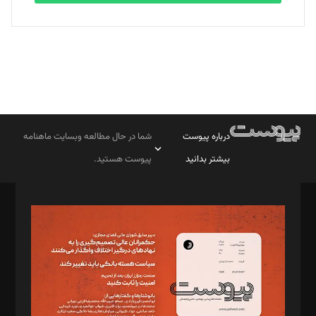
درباره پیوست
شما در حال مطالعه وبسایت ماهنامه
بیشتر بدانید
پیوست هستید.
صاحب امتیاز: موسسه پرسش (پویندگان راز ستاره شمال)
مدیر مسئول: محمدباقر اثنی‌عشری
سردبیر: مهرک محمودی
دبیر تحریریه: میثم قاسمی
د‌بیر ناداستان: سمانه سمیع
د‌بیر خدمت و تجارت: ابوالفضل رجبی
د‌بیر حقوق فناوری: حسام‌الدین ایپکچی