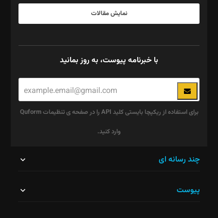
نمایش مقالات
با خبرنامه پیوست، به روز بمانید
برای استفاده از ریکپچا بایستی کلید API را در صفحه ی تنظیمات Quform
وارد کنید.
این
چند رسانه ای
قسمت
پیوست
نباید
خالی