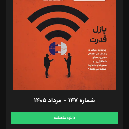
د‌بیر پیوست جهان: مینا پاکدل
د‌بیر تحریریه آنلاین: بابک نقاش
تحریریه‌: مجتبی محمود‌ی، آرش برهمند، یسنا امان‌پور، سروش کرمیان،
مصطفی مسجدی آرانی، ابوالفضل رجبی، زهرا فکرانه، فائزه فتحی
رستمی،مصطفی باستان
ویرایش: نگار استاد‌‌آقا
طراح یونیفرم: مجید توکلی
فیلمبرداری و عکاسی: امیر شفیعی، مانی لطفی زاده
گرافیک و صفحه‌آرایی: سید‌سبحان‌علی ثابت
مد‌یر توسعه تجاری: کامبیز برید‌
امور مالی: شاپور رهبری، محمد‌ کاظمی‌نیا
امور اد‌اری: راضیه محمود‌ی
شماره ۱۴۷ - مرداد ۱۴۰۵
مرکز تماس: ۰۲۱۴۲۸۲۴۰۰۰
آگهی و مشترکین: ۰۹۱۹۹۹۹۰۴۵۴
دانلود ماهنامه