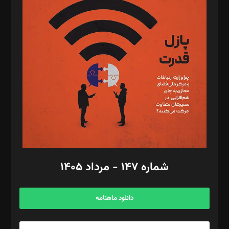
د‌بیر تحریریه آنلاین: بابک نقاش
تحریریه‌: مجتبی محمود‌ی، آرش برهمند، یسنا امان‌پور، سروش کرمیان،
مصطفی مسجدی آرانی، ابوالفضل رجبی، زهرا فکرانه، فائزه فتحی
رستمی،مصطفی باستان
ویرایش: نگار استاد‌‌آقا
طراح یونیفرم: مجید توکلی
فیلمبرداری و عکاسی: امیر شفیعی، مانی لطفی زاده
گرافیک و صفحه‌آرایی: سید‌سبحان‌علی ثابت
مد‌یر توسعه تجاری: کامبیز برید‌
امور مالی: شاپور رهبری، محمد‌ کاظمی‌نیا
امور اد‌اری: راضیه محمود‌ی
شماره ۱۴۷ - مرداد ۱۴۰۵
مرکز تماس: ۰۲۱۴۲۸۲۴۰۰۰
آگهی و مشترکین: ۰۹۱۹۹۹۹۰۴۵۴
دانلود ماهنامه