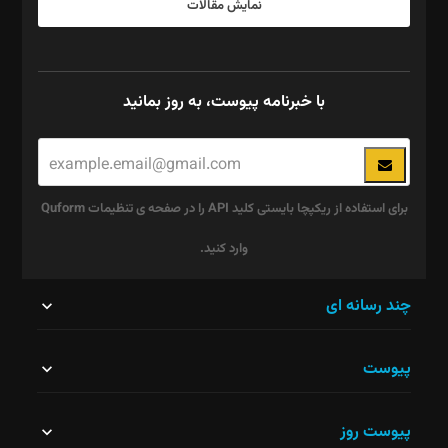
نمایش مقالات
با خبرنامه پیوست، به روز بمانید
برای استفاده از ریکپچا بایستی کلید API را در صفحه ی تنظیمات Quform
وارد کنید.
این
چند رسانه ای
قسمت
پیوست
نباید
خالی
پیوست روز