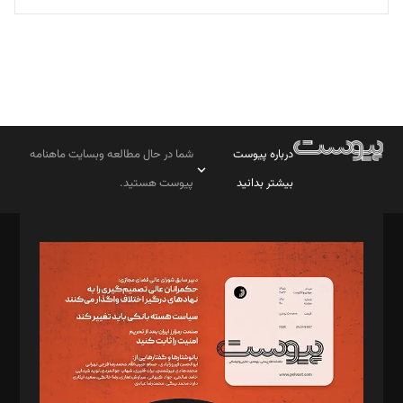
درباره پیوست
شما در حال مطالعه وبسایت ماهنامه
بیشتر بدانید
پیوست هستید.
صاحب امتیاز: موسسه پرسش (پویندگان راز ستاره شمال)
مدیر مسئول: محمدباقر اثنی‌عشری
سردبیر: مهرک محمودی
دبیر تحریریه: میثم قاسمی
د‌بیر ناداستان: سمانه سمیع
د‌بیر خدمت و تجارت: ابوالفضل رجبی
د‌بیر حقوق فناوری: حسام‌الدین ایپکچی
د‌بیر پیوست جهان: مینا پاکدل