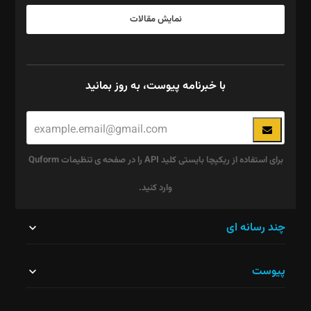
نمایش مقالات
با خبرنامه پیوست، به روز بمانید
برای استفاده از ریکپچا بایستی کلید API را در صفحه ی تنظیمات Quform
وارد کنید.
این
چند رسانه ای
قسمت
پیوست
نباید
خالی