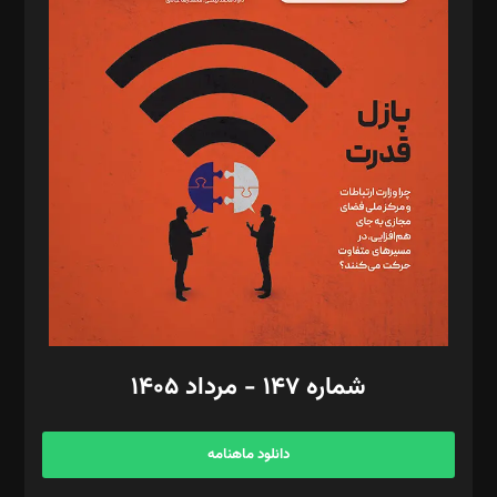
د‌بیر پیوست جهان: مینا پاکدل
د‌بیر تحریریه آنلاین: بابک نقاش
تحریریه‌: مجتبی محمود‌ی، آرش برهمند، یسنا امان‌پور، سروش کرمیان،
مصطفی مسجدی آرانی، ابوالفضل رجبی، زهرا فکرانه، فائزه فتحی
رستمی،مصطفی باستان
ویرایش: نگار استاد‌‌آقا
طراح یونیفرم: مجید توکلی
فیلمبرداری و عکاسی: امیر شفیعی، مانی لطفی زاده
گرافیک و صفحه‌آرایی: سید‌سبحان‌علی ثابت
مد‌یر توسعه تجاری: کامبیز برید‌
امور مالی: شاپور رهبری، محمد‌ کاظمی‌نیا
امور اد‌اری: راضیه محمود‌ی
شماره ۱۴۷ - مرداد ۱۴۰۵
مرکز تماس: ۰۲۱۴۲۸۲۴۰۰۰
آگهی و مشترکین: ۰۹۱۹۹۹۹۰۴۵۴
دانلود ماهنامه