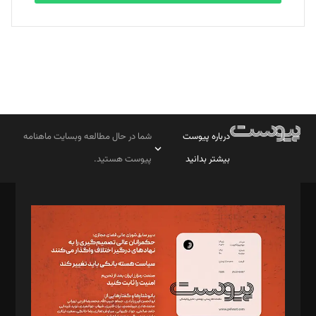
درباره پیوست
شما در حال مطالعه وبسایت ماهنامه
بیشتر بدانید
پیوست هستید.
صاحب امتیاز: موسسه پرسش (پویندگان راز ستاره شمال)
مدیر مسئول: محمدباقر اثنی‌عشری
سردبیر: مهرک محمودی
دبیر تحریریه: میثم قاسمی
د‌بیر ناداستان: سمانه سمیع
د‌بیر خدمت و تجارت: ابوالفضل رجبی
د‌بیر حقوق فناوری: حسام‌الدین ایپکچی