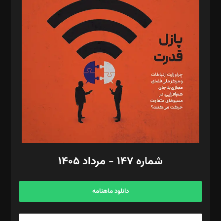
د‌بیر تحریریه آنلاین: بابک نقاش
تحریریه‌: مجتبی محمود‌ی، آرش برهمند، یسنا امان‌پور، سروش کرمیان،
مصطفی مسجدی آرانی، ابوالفضل رجبی، زهرا فکرانه، فائزه فتحی
رستمی،مصطفی باستان
ویرایش: نگار استاد‌‌آقا
طراح یونیفرم: مجید توکلی
فیلمبرداری و عکاسی: امیر شفیعی، مانی لطفی زاده
گرافیک و صفحه‌آرایی: سید‌سبحان‌علی ثابت
مد‌یر توسعه تجاری: کامبیز برید‌
امور مالی: شاپور رهبری، محمد‌ کاظمی‌نیا
امور اد‌اری: راضیه محمود‌ی
شماره ۱۴۷ - مرداد ۱۴۰۵
مرکز تماس: ۰۲۱۴۲۸۲۴۰۰۰
آگهی و مشترکین: ۰۹۱۹۹۹۹۰۴۵۴
دانلود ماهنامه