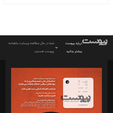
درباره پیوست
شما در حال مطالعه وبسایت ماهنامه
بیشتر بدانید
پیوست هستید.
صاحب امتیاز: موسسه پرسش (پویندگان راز ستاره شمال)
مدیر مسئول: محمدباقر اثنی‌عشری
سردبیر: مهرک محمودی
دبیر تحریریه: میثم قاسمی
د‌بیر ناداستان: سمانه سمیع
د‌بیر خدمت و تجارت: ابوالفضل رجبی
د‌بیر حقوق فناوری: حسام‌الدین ایپکچی
د‌بیر پیوست جهان: مینا پاکدل