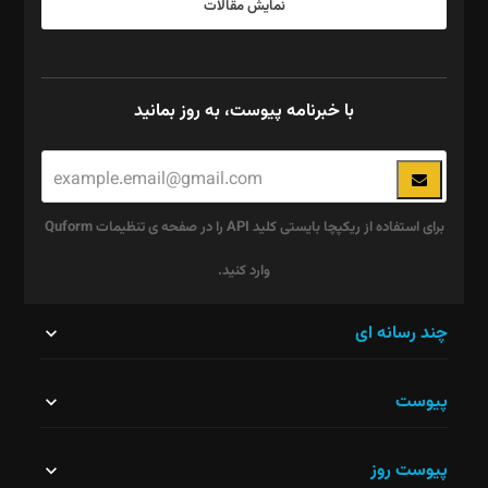
نمایش مقالات
با خبرنامه پیوست، به روز بمانید
برای استفاده از ریکپچا بایستی کلید API را در صفحه ی تنظیمات Quform
وارد کنید.
این
چند رسانه ای
قسمت
پیوست
نباید
خالی
پیوست روز