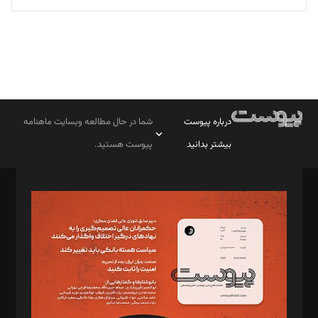
درباره پیوست
شما در حال مطالعه وبسایت ماهنامه
بیشتر بدانید
پیوست هستید.
صاحب امتیاز: موسسه پرسش (پویندگان راز ستاره شمال)
مدیر مسئول: محمدباقر اثنی‌عشری
سردبیر: مهرک محمودی
دبیر تحریریه: میثم قاسمی
د‌بیر ناداستان: سمانه سمیع
د‌بیر خدمت و تجارت: ابوالفضل رجبی
د‌بیر حقوق فناوری: حسام‌الدین ایپکچی
د‌بیر پیوست جهان: مینا پاکدل