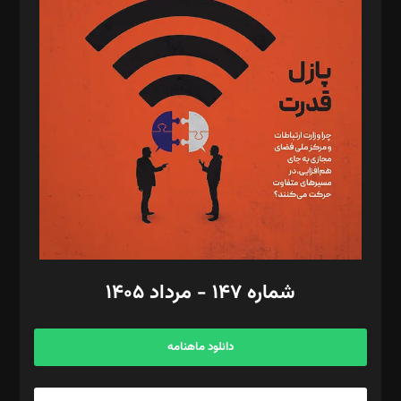
د‌بیر تحریریه آنلاین: بابک نقاش
تحریریه‌: مجتبی محمود‌ی، آرش برهمند، یسنا امان‌پور، سروش کرمیان،
مصطفی مسجدی آرانی، ابوالفضل رجبی، زهرا فکرانه، فائزه فتحی
رستمی،مصطفی باستان
ویرایش: نگار استاد‌‌آقا
طراح یونیفرم: مجید توکلی
فیلمبرداری و عکاسی: امیر شفیعی، مانی لطفی زاده
گرافیک و صفحه‌آرایی: سید‌سبحان‌علی ثابت
مد‌یر توسعه تجاری: کامبیز برید‌
امور مالی: شاپور رهبری، محمد‌ کاظمی‌نیا
امور اد‌اری: راضیه محمود‌ی
شماره ۱۴۷ - مرداد ۱۴۰۵
مرکز تماس: ۰۲۱۴۲۸۲۴۰۰۰
آگهی و مشترکین: ۰۹۱۹۹۹۹۰۴۵۴
دانلود ماهنامه