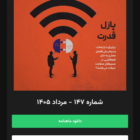
د‌بیر تحریریه آنلاین: بابک نقاش
تحریریه‌: مجتبی محمود‌ی، آرش برهمند، یسنا امان‌پور، سروش کرمیان،
مصطفی مسجدی آرانی، ابوالفضل رجبی، زهرا فکرانه، فائزه فتحی
رستمی،مصطفی باستان
ویرایش: نگار استاد‌‌آقا
طراح یونیفرم: مجید توکلی
فیلمبرداری و عکاسی: امیر شفیعی، مانی لطفی زاده
گرافیک و صفحه‌آرایی: سید‌سبحان‌علی ثابت
مد‌یر توسعه تجاری: کامبیز برید‌
امور مالی: شاپور رهبری، محمد‌ کاظمی‌نیا
امور اد‌اری: راضیه محمود‌ی
شماره ۱۴۷ - مرداد ۱۴۰۵
مرکز تماس: ۰۲۱۴۲۸۲۴۰۰۰
آگهی و مشترکین: ۰۹۱۹۹۹۹۰۴۵۴
دانلود ماهنامه