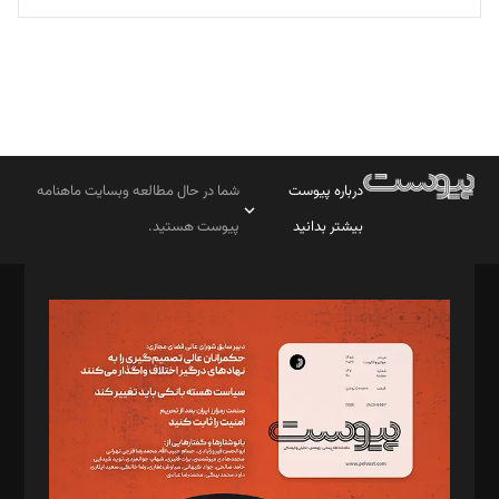
درباره پیوست
شما در حال مطالعه وبسایت ماهنامه
بیشتر بدانید
پیوست هستید.
صاحب امتیاز: موسسه پرسش (پویندگان راز ستاره شمال)
مدیر مسئول: محمدباقر اثنی‌عشری
سردبیر: مهرک محمودی
دبیر تحریریه: میثم قاسمی
د‌بیر ناداستان: سمانه سمیع
د‌بیر خدمت و تجارت: ابوالفضل رجبی
د‌بیر حقوق فناوری: حسام‌الدین ایپکچی
د‌بیر پیوست جهان: مینا پاکدل