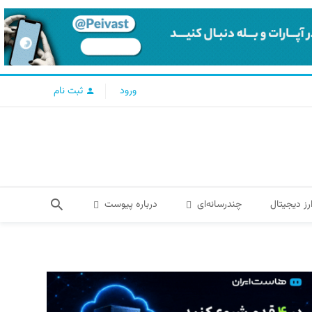
ورود
ثبت نام
رز دیجیتال
چندرسانه‌ای
درباره پیوست