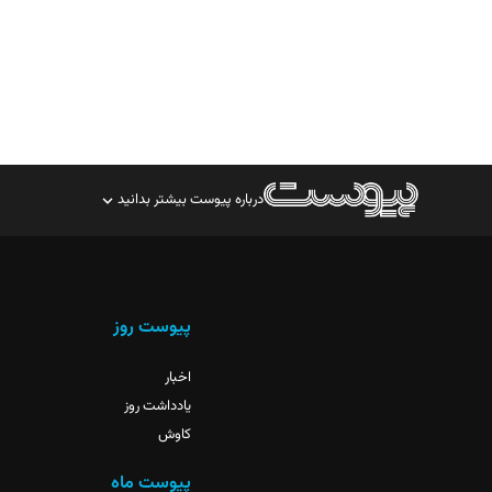
درباره پیوست بیشتر بدانید
صاحب امتیاز: موسسه پرسش (پویندگان راز ستاره شمال)
مدیر مسئول: محمدباقر اثنی‌عشری
سردبیر: مهرک محمودی
پیوست روز
دبیر تحریریه: میثم قاسمی
اخبار
یادداشت روز
کاوش
پیوست ماه