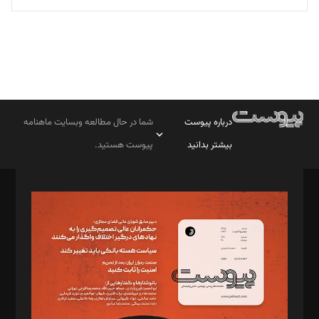
درباره پیوست
شما در حال مطالعه وبسایت ماهنامه
بیشتر بدانید
پیوست هستید.
صاحب امتیاز: موسسه پرسش (پویندگان راز ستاره شمال)
مدیر مسئول: محمدباقر اثنی‌عشری
سردبیر: مهرک محمودی
دبیر تحریریه: میثم قاسمی
د‌بیر ناداستان: سمانه سمیع
د‌بیر خدمت و تجارت: ابوالفضل رجبی
د‌بیر حقوق فناوری: حسام‌الدین ایپکچی
د‌بیر پیوست جهان: مینا پاکدل