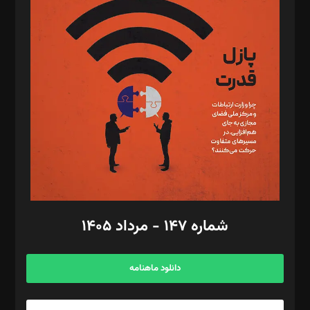
د‌بیر تحریریه آنلاین: بابک نقاش
تحریریه‌: مجتبی محمود‌ی، آرش برهمند، یسنا امان‌پور، سروش کرمیان،
مصطفی مسجدی آرانی، ابوالفضل رجبی، زهرا فکرانه، فائزه فتحی
رستمی،مصطفی باستان
ویرایش: نگار استاد‌‌آقا
طراح یونیفرم: مجید توکلی
فیلمبرداری و عکاسی: امیر شفیعی، مانی لطفی زاده
گرافیک و صفحه‌آرایی: سید‌سبحان‌علی ثابت
مد‌یر توسعه تجاری: کامبیز برید‌
امور مالی: شاپور رهبری، محمد‌ کاظمی‌نیا
امور اد‌اری: راضیه محمود‌ی
شماره ۱۴۷ - مرداد ۱۴۰۵
مرکز تماس: ۰۲۱۴۲۸۲۴۰۰۰
آگهی و مشترکین: ۰۹۱۹۹۹۹۰۴۵۴
دانلود ماهنامه