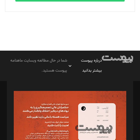
درباره پیوست
شما در حال مطالعه وبسایت ماهنامه
بیشتر بدانید
پیوست هستید.
صاحب امتیاز: موسسه پرسش (پویندگان راز ستاره شمال)
مدیر مسئول: محمدباقر اثنی‌عشری
سردبیر: مهرک محمودی
دبیر تحریریه: میثم قاسمی
د‌بیر ناداستان: سمانه سمیع
د‌بیر خدمت و تجارت: ابوالفضل رجبی
د‌بیر حقوق فناوری: حسام‌الدین ایپکچی