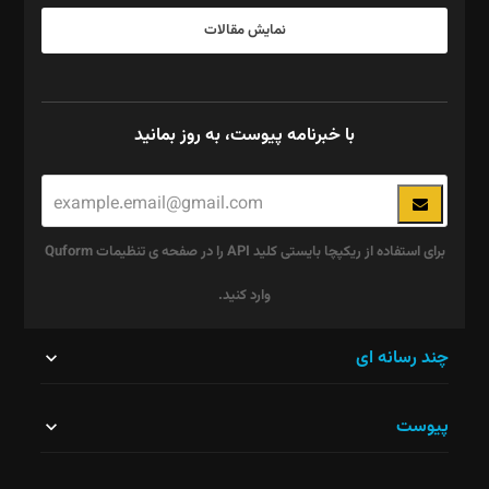
نمایش مقالات
با خبرنامه پیوست، به روز بمانید
برای استفاده از ریکپچا بایستی کلید API را در صفحه ی تنظیمات Quform
وارد کنید.
این
چند رسانه ای
قسمت
پیوست
نباید
خالی