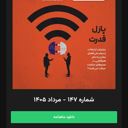
د‌بیر پیوست جهان: مینا پاکدل
د‌بیر تحریریه آنلاین: بابک نقاش
تحریریه‌: مجتبی محمود‌ی، آرش برهمند، یسنا امان‌پور، سروش کرمیان،
مصطفی مسجدی آرانی، ابوالفضل رجبی، زهرا فکرانه، فائزه فتحی
رستمی،مصطفی باستان
ویرایش: نگار استاد‌‌آقا
طراح یونیفرم: مجید توکلی
فیلمبرداری و عکاسی: امیر شفیعی، مانی لطفی زاده
گرافیک و صفحه‌آرایی: سید‌سبحان‌علی ثابت
مد‌یر توسعه تجاری: کامبیز برید‌
امور مالی: شاپور رهبری، محمد‌ کاظمی‌نیا
امور اد‌اری: راضیه محمود‌ی
شماره ۱۴۷ - مرداد ۱۴۰۵
مرکز تماس: ۰۲۱۴۲۸۲۴۰۰۰
آگهی و مشترکین: ۰۹۱۹۹۹۹۰۴۵۴
دانلود ماهنامه