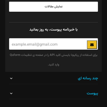
نمایش مقالات
با خبرنامه پیوست، به روز بمانید
برای استفاده از ریکپچا بایستی کلید API را در صفحه ی تنظیمات Quform
وارد کنید.
این
چند رسانه ای
قسمت
پیوست
نباید
خالی