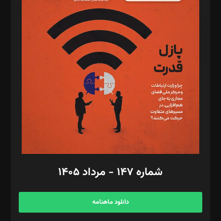
د‌بیر پیوست جهان: مینا پاکدل
د‌بیر تحریریه آنلاین: بابک نقاش
تحریریه‌: مجتبی محمود‌ی، آرش برهمند، یسنا امان‌پور، سروش کرمیان،
مصطفی مسجدی آرانی، ابوالفضل رجبی، زهرا فکرانه، فائزه فتحی
رستمی،مصطفی باستان
ویرایش: نگار استاد‌‌آقا
طراح یونیفرم: مجید توکلی
فیلمبرداری و عکاسی: امیر شفیعی، مانی لطفی زاده
گرافیک و صفحه‌آرایی: سید‌سبحان‌علی ثابت
مد‌یر توسعه تجاری: کامبیز برید‌
امور مالی: شاپور رهبری، محمد‌ کاظمی‌نیا
امور اد‌اری: راضیه محمود‌ی
شماره ۱۴۷ - مرداد ۱۴۰۵
مرکز تماس: ۰۲۱۴۲۸۲۴۰۰۰
آگهی و مشترکین: ۰۹۱۹۹۹۹۰۴۵۴
دانلود ماهنامه