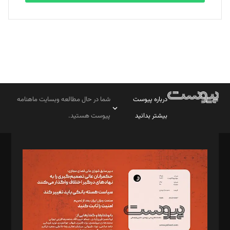
درباره پیوست
شما در حال مطالعه وبسایت ماهنامه
بیشتر بدانید
پیوست هستید.
صاحب امتیاز: موسسه پرسش (پویندگان راز ستاره شمال)
مدیر مسئول: محمدباقر اثنی‌عشری
سردبیر: مهرک محمودی
دبیر تحریریه: میثم قاسمی
د‌بیر ناداستان: سمانه سمیع
د‌بیر خدمت و تجارت: ابوالفضل رجبی
د‌بیر حقوق فناوری: حسام‌الدین ایپکچی