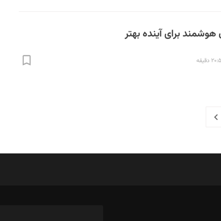
۲ دقیقه
Next
P
د‌بیر ناداستان: سمانه سمیع
ویرا
د‌بیر خدمت و تجارت: ابوالفضل رجبی
طراح
د‌بیر حقوق فناوری: حسام‌الدین ایپکچی
فیلم