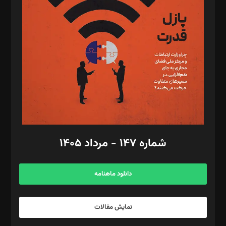
تحریریه‌: مجتبی محمود‌ی، آرش برهمند، یسنا امان‌پور، سروش کرمیان،
مصطفی مسجدی آرانی، ابوالفضل رجبی، زهرا فکرانه، فائزه فتحی
رستمی،مصطفی باستان
ویرایش: نگار استاد‌‌آقا
طراح یونیفرم: مجید توکلی
فیلمبرداری و عکاسی: امیر شفیعی، مانی لطفی زاده
گرافیک و صفحه‌آرایی: سید‌سبحان‌علی ثابت
مد‌یر توسعه تجاری: کامبیز برید‌
امور مالی: شاپور رهبری، محمد‌ کاظمی‌نیا
امور اد‌اری: راضیه محمود‌ی
شماره ۱۴۷ - مرداد ۱۴۰۵
مرکز تماس: ۰۲۱۴۲۸۲۴۰۰۰
آگهی و مشترکین: ۰۹۱۹۹۹۹۰۴۵۴
دانلود ماهنامه
نمایش مقالات