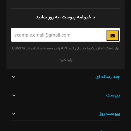
با خبرنامه پیوست، به روز بمانید
برای استفاده از ریکپچا بایستی کلید API را در صفحه ی تنظیمات Quform
وارد کنید.
این
چند رسانه ای
قسمت
پیوست
نباید
خالی
پیوست روز
رها
شود.