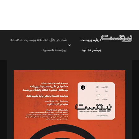
درباره پیوست
شما در حال مطالعه وبسایت ماهنامه
بیشتر بدانید
پیوست هستید.
صاحب امتیاز: موسسه پرسش (پویندگان راز ستاره شمال)
مدیر مسئول: محمدباقر اثنی‌عشری
سردبیر: مهرک محمودی
دبیر تحریریه: میثم قاسمی
د‌بیر ناداستان: سمانه سمیع
د‌بیر خدمت و تجارت: ابوالفضل رجبی
د‌بیر حقوق فناوری: حسام‌الدین ایپکچی
د‌بیر پیوست جهان: مینا پاکدل
د‌بیر تحریریه آنلاین: بابک نقاش