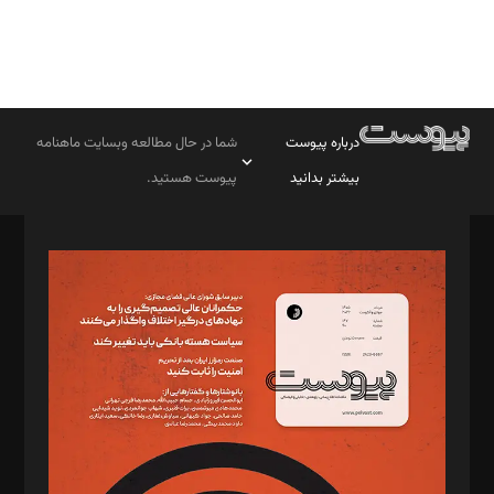
درباره پیوست
شما در حال مطالعه وبسایت ماهنامه
بیشتر بدانید
پیوست هستید.
صاحب امتیاز: موسسه پرسش (پویندگان راز ستاره شمال)
مدیر مسئول: محمدباقر اثنی‌عشری
سردبیر: مهرک محمودی
دبیر تحریریه: میثم قاسمی
د‌بیر ناداستان: سمانه سمیع
د‌بیر خدمت و تجارت: ابوالفضل رجبی
د‌بیر حقوق فناوری: حسام‌الدین ایپکچی
د‌بیر پیوست جهان: مینا پاکدل
د‌بیر تحریریه آنلاین: بابک نقاش