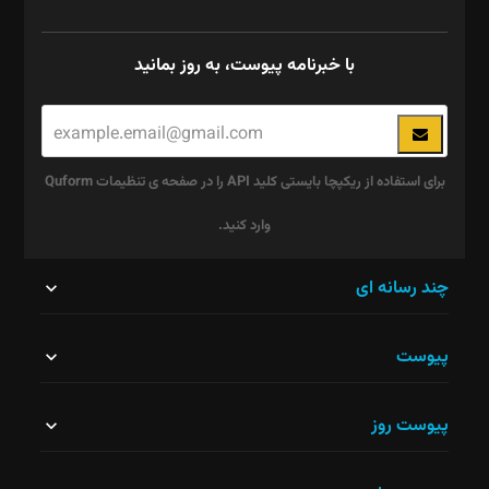
با خبرنامه پیوست، به روز بمانید
برای استفاده از ریکپچا بایستی کلید API را در صفحه ی تنظیمات Quform
وارد کنید.
این
چند رسانه ای
قسمت
پیوست
نباید
خالی
پیوست روز
رها
شود.