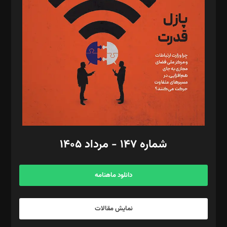
تحریریه‌: مجتبی محمود‌ی، آرش برهمند، یسنا امان‌پور، سروش کرمیان،
مصطفی مسجدی آرانی، ابوالفضل رجبی، زهرا فکرانه، فائزه فتحی
رستمی،مصطفی باستان
ویرایش: نگار استاد‌‌آقا
طراح یونیفرم: مجید توکلی
فیلمبرداری و عکاسی: امیر شفیعی، مانی لطفی زاده
گرافیک و صفحه‌آرایی: سید‌سبحان‌علی ثابت
مد‌یر توسعه تجاری: کامبیز برید‌
امور مالی: شاپور رهبری، محمد‌ کاظمی‌نیا
امور اد‌اری: راضیه محمود‌ی
شماره ۱۴۷ - مرداد ۱۴۰۵
مرکز تماس: ۰۲۱۴۲۸۲۴۰۰۰
آگهی و مشترکین: ۰۹۱۹۹۹۹۰۴۵۴
دانلود ماهنامه
نمایش مقالات