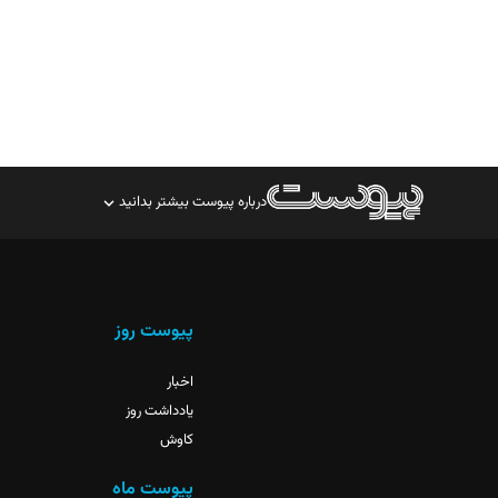
درباره پیوست بیشتر بدانید
صاحب امتیاز: موسسه پرسش (پویندگان راز ستاره شمال)
مدیر مسئول: محمدباقر اثنی‌عشری
سردبیر: مهرک محمودی
پیوست روز
دبیر تحریریه: میثم قاسمی
اخبار
یادداشت روز
کاوش
پیوست ماه