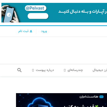
ورود
ثبت نام
رز دیجیتال
چندرسانه‌ای
درباره پیوست