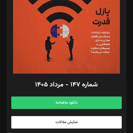
تحریریه‌: مجتبی محمود‌ی، آرش برهمند، یسنا امان‌پور، سروش کرمیان،
مصطفی مسجدی آرانی، ابوالفضل رجبی، زهرا فکرانه، فائزه فتحی
رستمی،مصطفی باستان
ویرایش: نگار استاد‌‌آقا
طراح یونیفرم: مجید توکلی
فیلمبرداری و عکاسی: امیر شفیعی، مانی لطفی زاده
گرافیک و صفحه‌آرایی: سید‌سبحان‌علی ثابت
مد‌یر توسعه تجاری: کامبیز برید‌
امور مالی: شاپور رهبری، محمد‌ کاظمی‌نیا
امور اد‌اری: راضیه محمود‌ی
شماره ۱۴۷ - مرداد ۱۴۰۵
مرکز تماس: ۰۲۱۴۲۸۲۴۰۰۰
آگهی و مشترکین: ۰۹۱۹۹۹۹۰۴۵۴
دانلود ماهنامه
نمایش مقالات