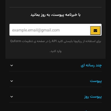
با خبرنامه پیوست، به روز بمانید
برای استفاده از ریکپچا بایستی کلید API را در صفحه ی تنظیمات Quform
وارد کنید.
این
چند رسانه ای
قسمت
پیوست
نباید
خالی
پیوست روز
رها
شود.