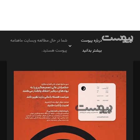
درباره پیوست
شما در حال مطالعه وبسایت ماهنامه
بیشتر بدانید
پیوست هستید.
صاحب امتیاز: موسسه پرسش (پویندگان راز ستاره شمال)
مدیر مسئول: محمدباقر اثنی‌عشری
سردبیر: مهرک محمودی
دبیر تحریریه: میثم قاسمی
د‌بیر ناداستان: سمانه سمیع
د‌بیر خدمت و تجارت: ابوالفضل رجبی
د‌بیر حقوق فناوری: حسام‌الدین ایپکچی
د‌بیر پیوست جهان: مینا پاکدل
د‌بیر تحریریه آنلاین: بابک نقاش