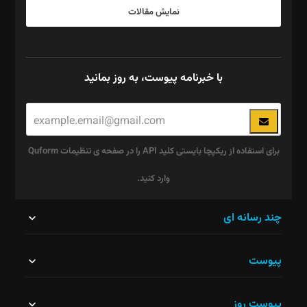
نمایش مقالات
با خبرنامه پیوست، به روز بمانید
برای استفاده از ریکپچا بایستی کلید API را در صفحه ی تنظیمات Quform
وارد کنید.
این
چند رسانه ای
قسمت
پیوست
نباید
خالی
پیوست روز