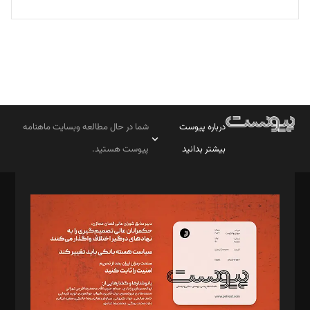
درباره پیوست
شما در حال مطالعه وبسایت ماهنامه
بیشتر بدانید
پیوست هستید.
صاحب امتیاز: موسسه پرسش (پویندگان راز ستاره شمال)
مدیر مسئول: محمدباقر اثنی‌عشری
سردبیر: مهرک محمودی
دبیر تحریریه: میثم قاسمی
د‌بیر ناداستان: سمانه سمیع
د‌بیر خدمت و تجارت: ابوالفضل رجبی
د‌بیر حقوق فناوری: حسام‌الدین ایپکچی