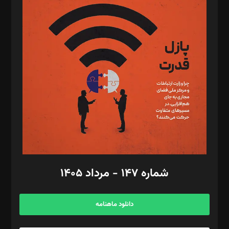
د‌بیر پیوست جهان: مینا پاکدل
د‌بیر تحریریه آنلاین: بابک نقاش
تحریریه‌: مجتبی محمود‌ی، آرش برهمند، یسنا امان‌پور، سروش کرمیان،
مصطفی مسجدی آرانی، ابوالفضل رجبی، زهرا فکرانه، فائزه فتحی
رستمی،مصطفی باستان
ویرایش: نگار استاد‌‌آقا
طراح یونیفرم: مجید توکلی
فیلمبرداری و عکاسی: امیر شفیعی، مانی لطفی زاده
گرافیک و صفحه‌آرایی: سید‌سبحان‌علی ثابت
مد‌یر توسعه تجاری: کامبیز برید‌
امور مالی: شاپور رهبری، محمد‌ کاظمی‌نیا
امور اد‌اری: راضیه محمود‌ی
شماره ۱۴۷ - مرداد ۱۴۰۵
مرکز تماس: ۰۲۱۴۲۸۲۴۰۰۰
آگهی و مشترکین: ۰۹۱۹۹۹۹۰۴۵۴
دانلود ماهنامه