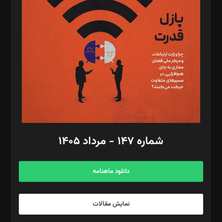
تحریریه‌: مجتبی محمود‌ی، آرش برهمند، یسنا امان‌پور، سروش کرمیان،
مصطفی مسجدی آرانی، ابوالفضل رجبی، زهرا فکرانه، فائزه فتحی
رستمی،مصطفی باستان
ویرایش: نگار استاد‌‌آقا
طراح یونیفرم: مجید توکلی
فیلمبرداری و عکاسی: امیر شفیعی، مانی لطفی زاده
گرافیک و صفحه‌آرایی: سید‌سبحان‌علی ثابت
مد‌یر توسعه تجاری: کامبیز برید‌
امور مالی: شاپور رهبری، محمد‌ کاظمی‌نیا
امور اد‌اری: راضیه محمود‌ی
شماره ۱۴۷ - مرداد ۱۴۰۵
مرکز تماس: ۰۲۱۴۲۸۲۴۰۰۰
آگهی و مشترکین: ۰۹۱۹۹۹۹۰۴۵۴
دانلود ماهنامه
نمایش مقالات