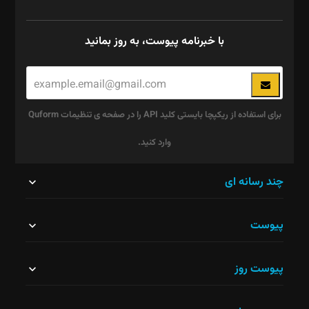
با خبرنامه پیوست، به روز بمانید
برای استفاده از ریکپچا بایستی کلید API را در صفحه ی تنظیمات Quform
وارد کنید.
این
چند رسانه ای
قسمت
پیوست
نباید
خالی
پیوست روز
رها
شود.