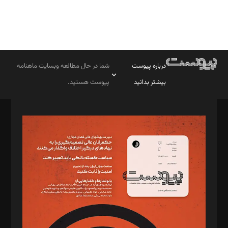
درباره پیوست
شما در حال مطالعه وبسایت ماهنامه
بیشتر بدانید
پیوست هستید.
صاحب امتیاز: موسسه پرسش (پویندگان راز ستاره شمال)
مدیر مسئول: محمدباقر اثنی‌عشری
سردبیر: مهرک محمودی
دبیر تحریریه: میثم قاسمی
د‌بیر ناداستان: سمانه سمیع
د‌بیر خدمت و تجارت: ابوالفضل رجبی
د‌بیر حقوق فناوری: حسام‌الدین ایپکچی
د‌بیر پیوست جهان: مینا پاکدل
د‌بیر تحریریه آنلاین: بابک نقاش