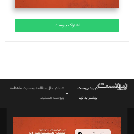
اشتراک پیوست
درباره پیوست
شما در حال مطالعه وبسایت ماهنامه
بیشتر بدانید
پیوست هستید.
صاحب امتیاز: موسسه پرسش (پویندگان راز ستاره شمال)
مدیر مسئول: محمدباقر اثنی‌عشری
سردبیر: مهرک محمودی