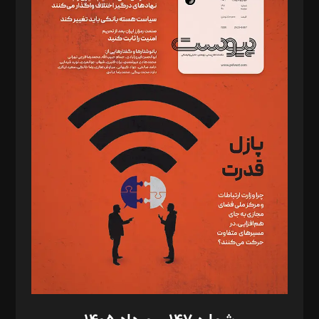
دبیر تحریریه: میثم قاسمی
د‌بیر ناداستان: سمانه سمیع
د‌بیر خدمت و تجارت: ابوالفضل رجبی
د‌بیر حقوق فناوری: حسام‌الدین ایپکچی
د‌بیر پیوست جهان: مینا پاکدل
د‌بیر تحریریه آنلاین: بابک نقاش
تحریریه‌: مجتبی محمود‌ی، آرش برهمند، یسنا امان‌پور، سروش کرمیان،
مصطفی مسجدی آرانی، ابوالفضل رجبی، زهرا فکرانه، فائزه فتحی
رستمی،مصطفی باستان
ویرایش: نگار استاد‌‌آقا
طراح یونیفرم: مجید توکلی
فیلمبرداری و عکاسی: امیر شفیعی، مانی لطفی زاده
گرافیک و صفحه‌آرایی: سید‌سبحان‌علی ثابت
مد‌یر توسعه تجاری: کامبیز برید‌
امور مالی: شاپور رهبری، محمد‌ کاظمی‌نیا
امور اد‌اری: راضیه محمود‌ی