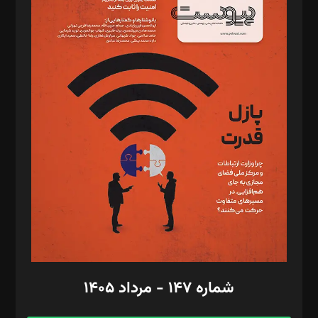
د‌بیر خدمت و تجارت: ابوالفضل رجبی
د‌بیر حقوق فناوری: حسام‌الدین ایپکچی
د‌بیر پیوست جهان: مینا پاکدل
د‌بیر تحریریه آنلاین: بابک نقاش
تحریریه‌: مجتبی محمود‌ی، آرش برهمند، یسنا امان‌پور، سروش کرمیان،
مصطفی مسجدی آرانی، ابوالفضل رجبی، زهرا فکرانه، فائزه فتحی
رستمی،مصطفی باستان
ویرایش: نگار استاد‌‌آقا
طراح یونیفرم: مجید توکلی
فیلمبرداری و عکاسی: امیر شفیعی، مانی لطفی زاده
گرافیک و صفحه‌آرایی: سید‌سبحان‌علی ثابت
مد‌یر توسعه تجاری: کامبیز برید‌
امور مالی: شاپور رهبری، محمد‌ کاظمی‌نیا
امور اد‌اری: راضیه محمود‌ی
شماره ۱۴۷ - مرداد ۱۴۰۵
مرکز تماس: ۰۲۱۴۲۸۲۴۰۰۰
آگهی و مشترکین: ۰۹۱۹۹۹۹۰۴۵۴