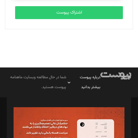
اشتراک پیوست
درباره پیوست
شما در حال مطالعه وبسایت ماهنامه
بیشتر بدانید
پیوست هستید.
صاحب امتیاز: موسسه پرسش (پویندگان راز ستاره شمال)
مدیر مسئول: محمدباقر اثنی‌عشری
سردبیر: مهرک محمودی
دبیر تحریریه: میثم قاسمی
د‌بیر ناداستان: سمانه سمیع