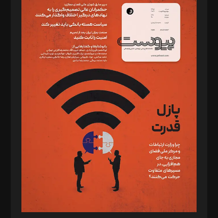
سردبیر: مهرک محمودی
دبیر تحریریه: میثم قاسمی
د‌بیر ناداستان: سمانه سمیع
د‌بیر خدمت و تجارت: ابوالفضل رجبی
د‌بیر حقوق فناوری: حسام‌الدین ایپکچی
د‌بیر پیوست جهان: مینا پاکدل
د‌بیر تحریریه آنلاین: بابک نقاش
تحریریه‌: مجتبی محمود‌ی، آرش برهمند، یسنا امان‌پور، سروش کرمیان،
مصطفی مسجدی آرانی، ابوالفضل رجبی، زهرا فکرانه، فائزه فتحی
رستمی،مصطفی باستان
ویرایش: نگار استاد‌‌آقا
طراح یونیفرم: مجید توکلی
فیلمبرداری و عکاسی: امیر شفیعی، مانی لطفی زاده
گرافیک و صفحه‌آرایی: سید‌سبحان‌علی ثابت
مد‌یر توسعه تجاری: کامبیز برید‌
امور مالی: شاپور رهبری، محمد‌ کاظمی‌نیا