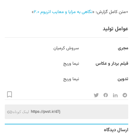
+متن کامل گزارش: «
نگاهی به مزایا و معایب اتریوم ۲.۰
»
عوامل تولید
مجری
سروش کرمیان
فیلم بردار و عکاس
نیما وریج
تدوین
نیما وریج
https://pvst.ir/d7j
لینک کوتاه
ارسال دیدگاه