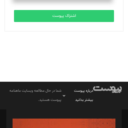
اشتراک پیوست
درباره پیوست
شما در حال مطالعه وبسایت ماهنامه
بیشتر بدانید
پیوست هستید.
صاحب امتیاز: موسسه پرسش (پویندگان راز ستاره شمال)
مدیر مسئول: محمدباقر اثنی‌عشری