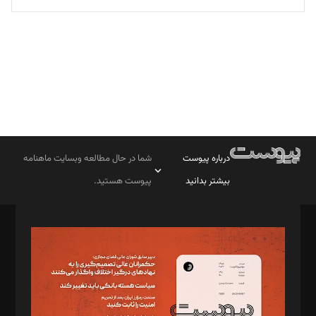
درباره پیوست
شما در حال مطالعه وبسایت ماهنامه
بیشتر بدانید
پیوست هستید.
صاحب امتیاز: موسسه پرسش (پویندگان راز ستاره شمال)
مدیر مسئول: محمدباقر اثنی‌عشری
سردبیر: مهرک محمودی
دبیر تحریریه: میثم قاسمی
د‌بیر ناداستان: سمانه سمیع
د‌بیر خدمت و تجارت: ابوالفضل رجبی