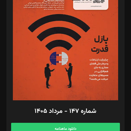
د‌بیر حقوق فناوری: حسام‌الدین ایپکچی
د‌بیر پیوست جهان: مینا پاکدل
د‌بیر تحریریه آنلاین: بابک نقاش
تحریریه‌: مجتبی محمود‌ی، آرش برهمند، یسنا امان‌پور، سروش کرمیان،
مصطفی مسجدی آرانی، ابوالفضل رجبی، زهرا فکرانه، فائزه فتحی
رستمی،مصطفی باستان
ویرایش: نگار استاد‌‌آقا
طراح یونیفرم: مجید توکلی
فیلمبرداری و عکاسی: امیر شفیعی، مانی لطفی زاده
گرافیک و صفحه‌آرایی: سید‌سبحان‌علی ثابت
مد‌یر توسعه تجاری: کامبیز برید‌
امور مالی: شاپور رهبری، محمد‌ کاظمی‌نیا
امور اد‌اری: راضیه محمود‌ی
شماره ۱۴۷ - مرداد ۱۴۰۵
مرکز تماس: ۰۲۱۴۲۸۲۴۰۰۰
آگهی و مشترکین: ۰۹۱۹۹۹۹۰۴۵۴
دانلود ماهنامه