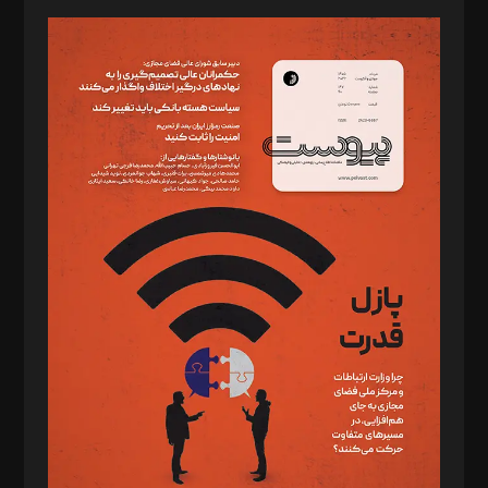
مدیر مسئول: محمدباقر اثنی‌عشری
سردبیر: مهرک محمودی
دبیر تحریریه: میثم قاسمی
د‌بیر ناداستان: سمانه سمیع
د‌بیر خدمت و تجارت: ابوالفضل رجبی
د‌بیر حقوق فناوری: حسام‌الدین ایپکچی
د‌بیر پیوست جهان: مینا پاکدل
د‌بیر تحریریه آنلاین: بابک نقاش
تحریریه‌: مجتبی محمود‌ی، آرش برهمند، یسنا امان‌پور، سروش کرمیان،
مصطفی مسجدی آرانی، ابوالفضل رجبی، زهرا فکرانه، فائزه فتحی
رستمی،مصطفی باستان
ویرایش: نگار استاد‌‌آقا
طراح یونیفرم: مجید توکلی
فیلمبرداری و عکاسی: امیر شفیعی، مانی لطفی زاده
گرافیک و صفحه‌آرایی: سید‌سبحان‌علی ثابت
مد‌یر توسعه تجاری: کامبیز برید‌