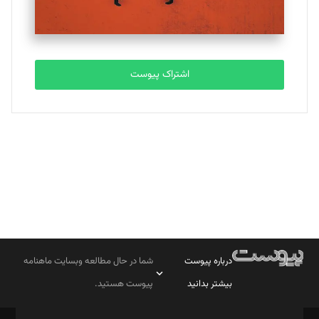
اشتراک پیوست
درباره پیوست
شما در حال مطالعه وبسایت ماهنامه
بیشتر بدانید
پیوست هستید.
صاحب امتیاز: موسسه پرسش (پویندگان راز ستاره شمال)