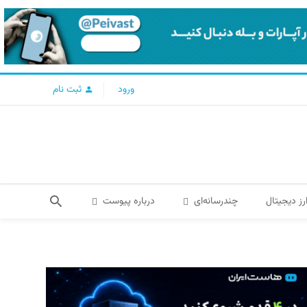
ورود
ثبت نام
رز دیجیتال
چندرسانه‌ای
درباره پیوست