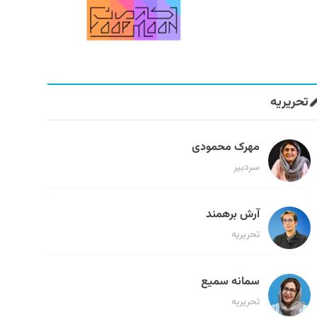
تحریریه
مهرک محمودی
سردبیر
آرش برهمند
تحریریه
سمانه سمیع
تحریریه