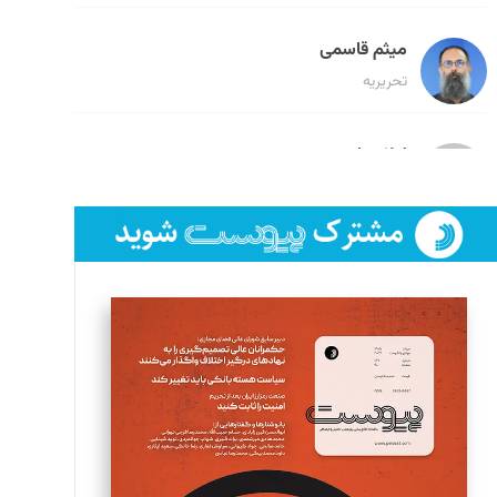
میثم قاسمی
تحریریه
لیلا حنارود
تحریریه
فائزه فتحی رستمی
تحریریه
سروش کرمیان
تحریریه
مینا پاکدل