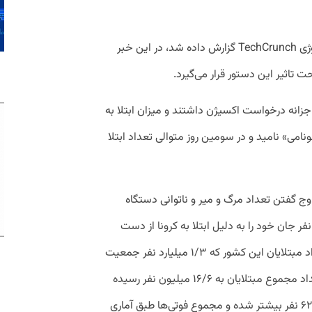
این موضوع پیشتر در وب‌سایت اخبرا تکنولوژی TechCrunch گزارش داده شد، در این خبر
ت تاثیر این دستور قرار می‌گیرد.
جزانه درخواست اکسیژن داشتند و میزان ابتلا به
ونامی» نامید و در سومین روز متوالی تعداد ابتلا
وج گفتن تعداد مرگ و میر و ناتوانی دستگاه
ر جان خود را به دلیل ابتلا به کرونا از دست
می‌دهد. طبق اعلام وزیر بهداشت هند، تعداد مبتلایان این کشور که ۱/۳ میلیارد نفر جمعیت
دارد 346 هزار و 786 نفر افزایش یافت و تعداد مجموع مبتلایان به ۱۶/۶ میلیون نفر رسیده
است. مرگ ناشی از کوئید-19 نیز ۲ هزار و ۶۲۴ نفر بیشتر شده و مجموع فوتی‌ها طبق آماری