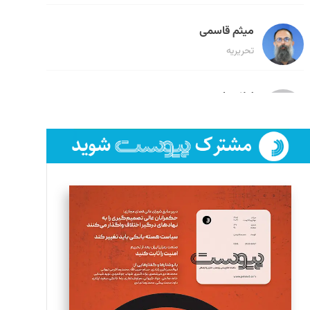
میثم قاسمی
تحریریه
لیلا حنارود
تحریریه
فائزه فتحی رستمی
تحریریه
سروش کرمیان
تحریریه
مینا پاکدل