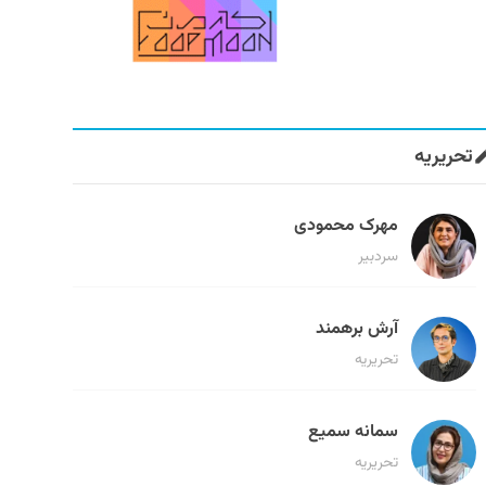
تحریریه
مهرک محمودی
سردبیر
آرش برهمند
تحریریه
سمانه سمیع
تحریریه