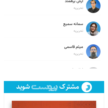
آرش برهمند
تحریریه
سمانه سمیع
تحریریه
میثم قاسمی
تحریریه
لیلا حنارود
تحریریه
فائزه فتحی رستمی
تحریریه