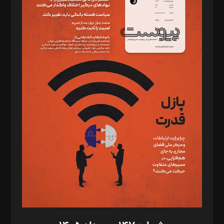
دبیر تحریریه: میثم قاسمی
د‌بیر ناداستان: سمانه سمیع
د‌بیر خدمت و تجارت: ابوالفضل رجبی
د‌بیر حقوق فناوری: حسام‌الدین ایپکچی
د‌بیر پیوست جهان: مینا پاکدل
د‌بیر تحریریه آنلاین: بابک نقاش
تحریریه‌: مجتبی محمود‌ی، آرش برهمند، یسنا امان‌پور، سروش کرمیان،
مصطفی مسجدی آرانی، ابوالفضل رجبی، زهرا فکرانه، فائزه فتحی
رستمی،مصطفی باستان
ویرایش: نگار استاد‌‌آقا
طراح یونیفرم: مجید توکلی
فیلمبرداری و عکاسی: امیر شفیعی، مانی لطفی زاده
گرافیک و صفحه‌آرایی: سید‌سبحان‌علی ثابت
مد‌یر توسعه تجاری: کامبیز برید‌
امور مالی: شاپور رهبری، محمد‌ کاظمی‌نیا
امور اد‌اری: راضیه محمود‌ی