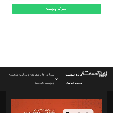
اشتراک پیوست
بابک نقاش
تحریریه
درباره پیوست
شما در حال مطالعه وبسایت ماهنامه
بیشتر بدانید
پیوست هستید.
صاحب امتیاز: موسسه پرسش (پویندگان راز ستاره شمال)
مدیر مسئول: محمدباقر اثنی‌عشری
سردبیر: مهرک محمودی