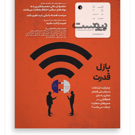
سروش کرمیان
تحریریه
مینا پاکدل
تحریریه
یسنا امان‌پور
تحریریه
ملینا جعفری
تحریریه
مصطفی مسجدی آرانی
تحریریه